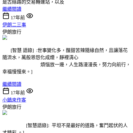
是古絲路的交易轉運站，以及
繼續閱讀
17年前
伊朗二三事
伊朗旅行
[智慧 語錄] :世事變化多，酸甜苦辣隨緣自然，且讓落花
隨流水，萬般恩怨化成煙，靜裡清心
煩惱放一邊，人生路漫漫長，努力向前行，
幸福慢慢來。]
繼續閱讀
17年前
小鎮來作客
伊朗旅行
[智慧語錄]: 平坦不是最好的道路，奮鬥起伏的人
才精彩.。]