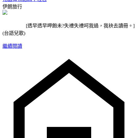
伊朗旅行
[透早透早呷飽未?失禮失禮呵我過，我袂去讀冊。]
(台語兒歌)
繼續閱讀