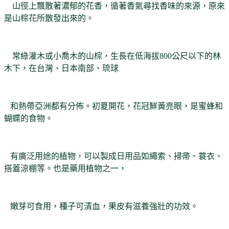
山徑上飄散著濃郁的花香，循著香氣尋找香味的來源，原來
是山棕花所散發出來的。
常綠灌木或小喬木的山棕，生長在低海拔800公尺以下的林
木下，在台灣、日本南部、琉球
和熱帶亞洲都有分佈。初夏開花，花冠鮮黃亮眼，是蜜蜂和
蝴蝶的食物。
有廣泛用途的植物，可以製成日用品如繩索、掃帚、蓑衣、
搭蓋涼棚等。也是藥用植物之一，
嫩芽可食用，種子可清血，果皮有滋養強壯的功效。