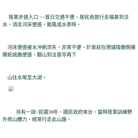
陸軍步道入口 ~~昔日交通不便，居民商旅行走福基到汶
水，須走河床便道，颱風或水患時，
河床便道被水沖刷流失，非常不便，於是就在現城隍廟側邊
開拓挑擔便道，翻山到法雲寺再下
山往水尾至大湖。
另有一說~民國38年，國民政府來台，當時陸軍訓練野
外爬山體力，經常行走此山路，