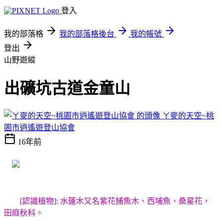
登入
我的部落格
我的部落格後台
我的帳號
登出
山野遊縱
出礦坑古道金童山
ㄚ麥的天空~桃
園市逍遙遊登山協會
16年前
[認識植物]: 水蓮木又名紫花捕魚木、西埔魚、桑星花，
田麻秋科。