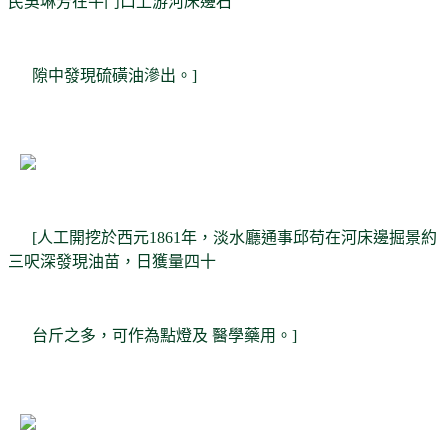
民吳琳芳在牛鬥口上游河床邊石
隙中發現硫磺油滲出。]
[人工開挖於西元1861年，淡水廳通事邱苟在河床邊掘景約
三呎深發現油苗，日獲量四十
台斤之多，可作為點燈及 醫學藥用。]