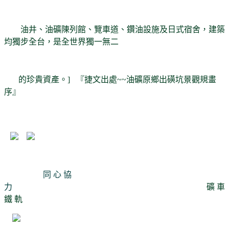
油井、油礦陳列館、覽車道、鑽油設施及日式宿舍，建築
均獨步全台，是全世界獨一無二
的珍貴資產。] 『捷文出處~~油礦原鄉出磺坑景觀規畫
序』
同 心 協
力
礦 車
鐵 軌