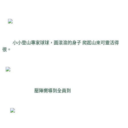
小小登山專家球球，圓滾滾的身子 爬起山來可靈活得
很。
壓陣嚮導到全員到