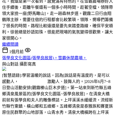
花，我還是第一次看到，感覺滿有特色的。在雪霸農場辦好入
住手續後，距離午餐還有一個多小時時間，趁著空檔，領隊帶
領大家撿一座[野馬瞰山]，走一趟森林步道。觀霧二日行由翔
鶴隊主辦，需要住宿的行程都會比較繁瑣，領隊、嚮導們籌備
了很長的時間，路程比較遠還是要先來踏查路線，確保平安順
利。徐爸總是妙語如珠，很能把現場的氣氛變得很歡樂，讓大
家很開心。
繼續閱讀
1個月前
張學良文化園區(張學良故居)。雪霸休閒農場。
與山對話
攝影寫真
[智慧語錄]:學習溫暖的說話，因為[說話是有溫度的，是可以
感動人， 激勵人、鼓舞人的。]2026年6月7~8
日登山活動安排[觀霧榛山巨木步道]。第一站來到新竹縣五峰
鄉清泉風景區的[張學良文化園區~張學良故居]，在清泉大橋
前就有張學良和夫人的雕像標誌。上坪溪溪水緩緩流，流經新
竹縣竹東鎮、橫山鄉和五峰鄉。五峰鄉清泉是泰雅族和賽夏族
原住民群聚的山地部落，山青水秀。清泉大橋橫跨在上坪溪