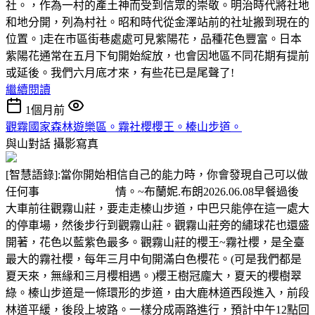
社。，作為一村的產土神而受到信眾的崇敬。明治時代將社地
和地分開，列為村社。昭和時代從金澤站前的社址搬到現在的
位置。]走在市區街巷處處可見紫陽花，品種花色豐富。日本
紫陽花通常在五月下旬開始綻放，也會因地區不同花期有提前
或延後。我們六月底才來，有些花已是尾聲了!
繼續閱讀
1個月前
觀霧國家森林遊樂區。霧社櫻櫻王。榛山步道。
與山對話
攝影寫真
[智慧語錄]:當你開始相信自己的能力時，你會發現自己可以做
任何事 情。~布蘭妮.布朗2026.06.08早餐過後
大車前往觀霧山莊，要走走榛山步道，中巴只能停在這一處大
的停車場，然後步行到觀霧山莊。觀霧山莊旁的繡球花也還盛
開著，花色以藍紫色最多。觀霧山莊的櫻王~霧社櫻，是全臺
最大的霧社櫻，每年三月中旬開滿白色櫻花。(可是我們都是
夏天來，無緣和三月櫻相遇。)櫻王樹冠龐大，夏天的櫻樹翠
綠。榛山步道是一條環形的步道，由大鹿林道西段進入，前段
林道平緩，後段上坡路。一樣分成兩路進行，預計中午12點回