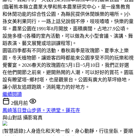
[臨著熊本縣立農業大學和熊本農業研究中心，是一座集教育
和休閒功能的綜合性公園，為縣民提供休閒娛樂的場所。]小
孫女美利果同行，一路上話兒說個不停，吱吱喳喳，快樂的童
年。農業公園在1991年8月開放，面積廣闊，占地27.9公頃。
設施多樣~[各種的室內活動，可以做為大小型會議、演講、舞
蹈表演、藝文展覽或培訓課程等]。
園區四季都有不同的活動，春秋兩季是玫瑰節、夏季水上樂
園，冬天植物節，讓遊客四時都能來公園享受不同的玩樂和視
覺饗宴。2026春天的玫瑰園在5月1日~5月10日，我們正好選
在他們開節之前來，避開熱鬧的人潮，可以好好的賞花。園區
設有瞭望塔~鄉村塔，也是觀景台。公園有廣大的草坪綠地，
讓小朋友追趕跑跳，消耗電力的好地方。
繼續閱讀
2個月前
鳳崎落日登山步道。天德堂。蓮花寺
與山對話
攝影寫真
[智慧語錄]:人身造化和天地一般，身心動靜，行往坐臥，要順