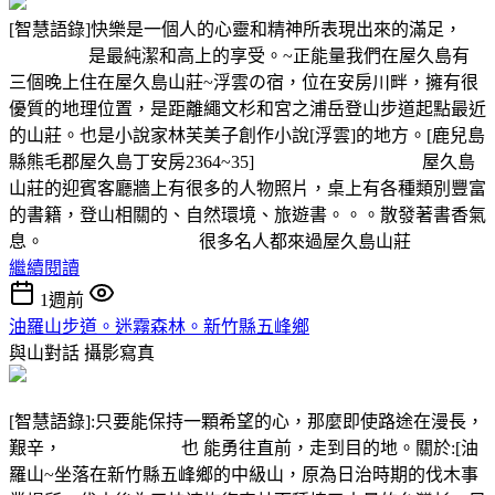
[智慧語錄]快樂是一個人的心靈和精神所表現出來的滿足，
是最純潔和高上的享受。~正能量我們在屋久島有
三個晚上住在屋久島山莊~浮雲の宿，位在安房川畔，擁有很
優質的地理位置，是距離繩文杉和宮之浦岳登山步道起點最近
的山莊。也是小說家林芙美子創作小說[浮雲]的地方。[鹿兒島
縣熊毛郡屋久島丁安房2364~35] 屋久島
山莊的迎賓客廳牆上有很多的人物照片，桌上有各種類別豐富
的書籍，登山相關的、自然環境、旅遊書。。。散發著書香氣
息。 很多名人都來過屋久島山莊
繼續閱讀
1週前
油羅山步道。迷霧森林。新竹縣五峰鄉
與山對話
攝影寫真
[智慧語錄]:只要能保持一顆希望的心，那麼即使路途在漫長，
艱辛， 也 能勇往直前，走到目的地。關於:[油
羅山~坐落在新竹縣五峰鄉的中級山，原為日治時期的伐木事