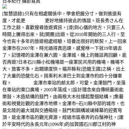
日本紀行
攝影寫真
[智慧語錄]:只有在相處關係中，學會把握分寸，做到進退有
度，才能更 更好地維持彼此的情誼。班長秀さん在
工作之餘，喜歡搜尋旅遊資訊，[滑]到心儀的地方，只要三人
時間上騰得出來，就[開團]出遊。從2010年開始的三人行，至
今也有十多年的旅遊相處經驗，培養出很好的默契。上一回來
金澤市在2007年，時光過得真迅速，感覺咻一下就19年過去
了，記憶裡的金澤在兼六園、金澤城，機上的雜誌再回顧，能
否再遊?日本石川縣小松機場是一座軍民共用的機場，機場不
大，旅客不多，出關速度快。福井縣有[恐龍王國]之稱，出土
了大量的恐龍化石。搭乘利木津巴士到金澤市約四十分鐘車
程。 金澤市車站的邮太郎，可愛。金澤鼓門，坐落
在車站的東口廣場，2005年落成。[設計理念來自傳統藝術能
樂鼓，木造結構的鼓門，由兩根大木柱撐起整個結構。]集藝
術和視覺壯觀的金澤市地標。金澤市~石川縣中部的城市，也
是北陸的最大城與交通樞紐，鼓門和鋼構玻璃幃幕的迎賓穹
頂，是金澤市區的觀光資源。經過市區巷弄的白鬚神社，[建
於平安時代的永長元年(1096年)的加賀國石川郡江村的神