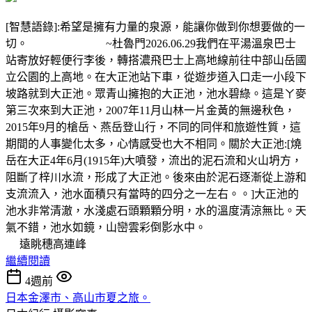
[智慧語錄]:希望是擁有力量的泉源，能讓你做到你想要做的一
切。 ~杜魯門2026.06.29我們在平湯溫泉巴士
站寄放好輕便行李後，轉搭濃飛巴士上高地線前往中部山岳國
立公園的上高地。在大正池站下車，從遊步道入口走一小段下
坡路就到大正池。眾青山擁抱的大正池，池水碧綠。這是ㄚ麥
第三次來到大正池，2007年11月山林一片金黃的無邊秋色，
2015年9月的槍岳、燕岳登山行，不同的同伴和旅遊性質，這
期間的人事變化太多，心情感受也大不相同。關於大正池:[燒
岳在大正4年6月(1915年)大噴發，流出的泥石流和火山坍方，
阻斷了梓川水流，形成了大正池。後來由於泥石逐漸從上游和
支流流入，池水面積只有當時的四分之一左右。。]大正池的
池水非常清澈，水淺處石頭顆顆分明，水的溫度清涼無比。天
氣不錯，池水如鏡，山巒雲彩倒影水中。
遠眺穗高連峰
繼續閱讀
4週前
日本金澤市、高山市夏之旅。