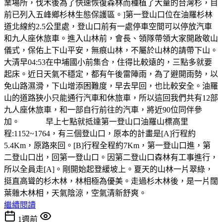
業場所，伐木後為了快速恢復森林而種植了大量的台灣杉，目
前已列入五峰鄉杉林生態保護區。]第一登山口位在油羅杉林
道北線約2.5公里處，登山口前有一處停車空間可以停放汽車
和九人座休旅車。進入山林前，會長、領隊帶領大家開啟敬山
儀式，保佑上下山平安，無痕山林，不屬於山林的請帶下山。
大清早04:53在中埔國小前集合，住得比較遠的，三點多就要
起床。近日天氣不穩定，都有午後雷陣雨，為了避開雨勢，以
免山路濕滑，下山增添困難度，早去早回，也比較安全。油羅
山的道路狹小只能通行汽車和休旅車，所以這回我們共有12部
九人座休旅車，和一部自行前往的汽車，將近90位同伴參
加。 早上七點就抵達第一登山口油羅山標高里
程:1152~1764，有三個登山口，原本的計畫是[A]行程約
5.4Km，原路來回。[B]行程全程約7Km，第一登山口進，第
二登山口出，回第一登山口。因第二登山口森林有工事進行，
所以全員走[A]。剛開始起登緩坡上。夏天的山林一片翠綠，
挺直高聳的杉木林，林相極為優美。走過杉木林後，是一片闊
葉雜木林相，天氣陰涼，空氣清新舒爽。
繼續閱讀
1週前