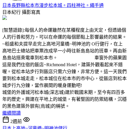
日本長野縣松本市漫步松本城。四柱神社。繩手通
日本紀行
攝影寫真
[智慧語錄]:每個人的命運雖然在某種程度上由天定，但透過個
人的行善和努力，可以在命運的每個節點上影響最終的結果。
~稻盛和夫提早走完上高地河童橋~明神池的 O行健行，在上
高地巴士總站把車票改成早一小時往新島島站的班車。再由新
島島站搭乘電車到松本市。 車窗外的蘋果園
這是我們住宿的飯店~Richmond Hotel，建築外觀看起來不錯
喔。從松本站步行到飯店只需六分鐘，非常方便。這一天我們
要到松本城走走，松本城位在松本市的市中心，從飯店到松本
城步行九分鐘，當作晨間的暖身運動吧!
城堡的外護城河松本城(深志城)建於戰國末期，至今有四百多
年的歷史。興建在平地上的城堡，有著堅固的防禦結構，沉穩
的黑色建築外貌有[烏城]的稱號。
繼續閱讀
2週前
日本上高地~河童橋~明神池健行