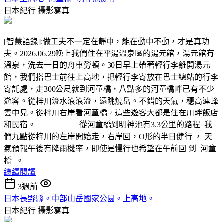
日本紀行
攝影寫真
[智慧語錄]:做工夫不一定在靜中，能在動中不動，才是真功
夫。2026.06.29晚上我們住在平湯溫泉區的湯元館，湯元館有
溫泉，洗去一日的舟車勞頓。30日早上帶著輕行李離開湯元
館，我們搭巴士前往上高地，把輕行李寄放在巴士總站的行李
寄託處，走300公尺就到河童橋，八點多的河童橋畔已有不少
遊客。從梓川流水滾滾流，遠眺燒岳。不錯的天氣，穗高連峰
雲中見。從梓川右岸看河童橋，這些遊客大都是住在川畔飯店
和民宿。 從河童橋到明神池有3.3公里的路程 我
們九點從梓川的左岸開始走，右岸回，O形的半日健行 ， 天
氣預報午後有降雨機率，即使是慢行也希望在午前回 到 河童
橋 。
繼續閱讀
3週前
日本長野縣。中部山岳國家公園。上高地。
日本紀行
攝影寫真