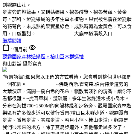
到觀霧山莊。
步道旁的燈籠果，又稱姑娘果、祕魯酸漿、祕魯苦蘵、黃金
莓。茄科、燈籠果屬的多年生草本植物。果實被包覆在燈籠狀
的花萼內，未成熟的果實呈綠色，成熟時轉為金黃色，可以食
用，口感酸甜。 大鹿林道溪段入口
繼續閱讀
1個月前
觀霧國家森林遊樂區。檜山巨木群巡禮
與山對話
攝影寫真
[智慧語錄]:如果您以正確的方式看待，您會看到整個世界都是
一個花園。 ~佛朗西斯.霍奇森.伯內特步道旁的
大葉溲疏，滿開一樹白色的花朵，飄散著淡雅的清香，讓你不
看都很難。~虎耳草科，溲疏屬，多年生常綠灌木或小喬木。
分布在海拔700~2500M的向陽林緣和步道旁。觀霧國家森林遊
樂區有許多條步道可以健行賞景(檜山巨木群步道、觀霧瀑布
步道、賞鳥步道、雲霧步道、蜜月小徑、榛山步道)。觀霧是
我們很常來的地方，除了賞鳥步道外，其他都走過多次了。