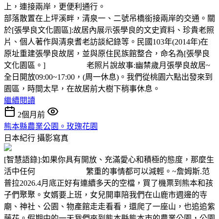
上，連接兩岸，更便利通行。
部落散置在上坪溪畔，清泉一、二號吊橋銜接兩岸的交通。關
於[張學良文化園區]:故居內展示張學良的文史資料、珍貴老照
片、個人著作與清泉耆老訪談紀錄等。民國103年(2014年)在
原址重建張學良故居，並與原住民族館整合，命名為[張學良
文化園區。] 老照片說故事:幽禁歲月張學良故居~
全日開放09:00~17:00，(周一休息)。我們從桃園六點出發來到
園區，時間太早，在故居前大樹下稍事休息。
繼續閱讀
2個月前
熊本縣農業公園。玫瑰花園
日本紀行
攝影寫真
[智慧語錄]:如果你具有開放、充滿愛心和積極的態度，那麼生
活中任何 繁重的事情都可以減輕。~詹姆斯.范
普拉2026.4月底正好有連續多天的空檔，買了機票到熊本和孩
子們聚聚。女婿要上班，女兒開車陪我們在山鹿市週邊的寺
廟、神社、公園、物產館走走看看，還爬了一座山，也追追紫
藤花。假期中的一天我們來到熊本縣熊本市的農業公園，公園