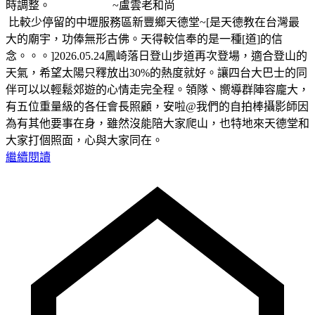
時調整。 ~盧雲老和尚
比較少停留的中壢服務區新豐鄉天德堂~[是天德教在台灣最
大的廟宇，功俸無形古佛。天得較信奉的是一種[道]的信
念。。。]2026.05.24鳳崎落日登山步道再次登場，適合登山的
天氣，希望太陽只釋放出30%的熱度就好。讓四台大巴士的同
伴可以以輕鬆郊遊的心情走完全程。領隊、嚮導群陣容龐大，
有五位重量級的各任會長照顧，安啦@我們的自拍棒攝影師因
為有其他要事在身，雖然沒能陪大家爬山，也特地來天德堂和
大家打個照面，心與大家同在。
繼續閱讀