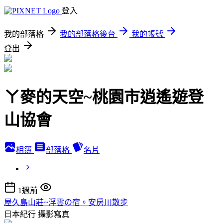
登入
我的部落格
我的部落格後台
我的帳號
登出
ㄚ麥的天空~桃園市逍遙遊登
山協會
相簿
部落格
名片
1週前
屋久島山莊~浮雲の宿。安房川散步
日本紀行
攝影寫真