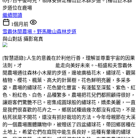
6月7日午後時光，領隊安排走檜山巨木群步道。[檜山巨木群
步道位在鹿場
繼續閱讀
1個月前
雪霸休閒農場。野馬瞰山森林步道
與山對話
攝影寫真
[智慧語錄]:人生的意義在於利他行善，理解並尊重宇宙的因果
法則，才 能走向美好未來。~稻盛和夫雪霸休
閒農場通往森林小木屋的步道，邊坡廣植花木，繡球花、觀葉
植物、櫻花、楓葉、高大的針葉樹，花色鮮明亮麗，多采多
姿。農場的繡球花，花色變化豐富、有淺藍至深藍、紫色、紅
色、粉紅色、白色，品種繁多。農場把花兒們都照顧得很好，
讓遊客們驚艷不已。密集成圓球般的繡球花，嬌柔美麗，一直
是我們很喜歡的花卉之ㄧ，鄉居試種過幾次都沒有成功，不是
枯死就是不開花，還沒有抓好栽培的方法。今年母親節在大溪
的一個農場團體購物中，被贈送了四盆繡球花，帶回鄉居種在
土地上，希望它們在庭院中能生長良好。這種有暈邊的繡球