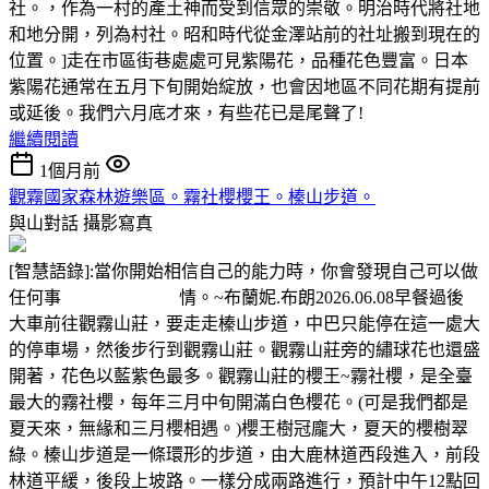
社。，作為一村的產土神而受到信眾的崇敬。明治時代將社地
和地分開，列為村社。昭和時代從金澤站前的社址搬到現在的
位置。]走在市區街巷處處可見紫陽花，品種花色豐富。日本
紫陽花通常在五月下旬開始綻放，也會因地區不同花期有提前
或延後。我們六月底才來，有些花已是尾聲了!
繼續閱讀
1個月前
觀霧國家森林遊樂區。霧社櫻櫻王。榛山步道。
與山對話
攝影寫真
[智慧語錄]:當你開始相信自己的能力時，你會發現自己可以做
任何事 情。~布蘭妮.布朗2026.06.08早餐過後
大車前往觀霧山莊，要走走榛山步道，中巴只能停在這一處大
的停車場，然後步行到觀霧山莊。觀霧山莊旁的繡球花也還盛
開著，花色以藍紫色最多。觀霧山莊的櫻王~霧社櫻，是全臺
最大的霧社櫻，每年三月中旬開滿白色櫻花。(可是我們都是
夏天來，無緣和三月櫻相遇。)櫻王樹冠龐大，夏天的櫻樹翠
綠。榛山步道是一條環形的步道，由大鹿林道西段進入，前段
林道平緩，後段上坡路。一樣分成兩路進行，預計中午12點回