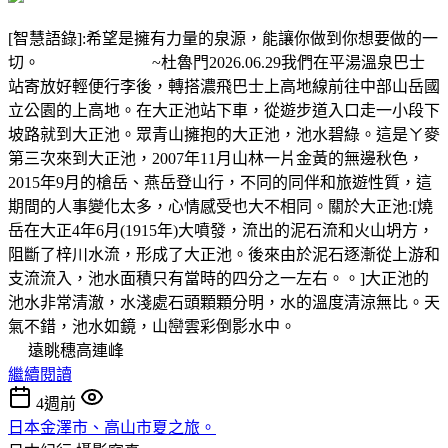
[智慧語錄]:希望是擁有力量的泉源，能讓你做到你想要做的一
切。 ~杜魯門2026.06.29我們在平湯溫泉巴士
站寄放好輕便行李後，轉搭濃飛巴士上高地線前往中部山岳國
立公園的上高地。在大正池站下車，從遊步道入口走一小段下
坡路就到大正池。眾青山擁抱的大正池，池水碧綠。這是ㄚ麥
第三次來到大正池，2007年11月山林一片金黃的無邊秋色，
2015年9月的槍岳、燕岳登山行，不同的同伴和旅遊性質，這
期間的人事變化太多，心情感受也大不相同。關於大正池:[燒
岳在大正4年6月(1915年)大噴發，流出的泥石流和火山坍方，
阻斷了梓川水流，形成了大正池。後來由於泥石逐漸從上游和
支流流入，池水面積只有當時的四分之一左右。。]大正池的
池水非常清澈，水淺處石頭顆顆分明，水的溫度清涼無比。天
氣不錯，池水如鏡，山巒雲彩倒影水中。
遠眺穗高連峰
繼續閱讀
4週前
日本金澤市、高山市夏之旅。