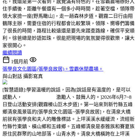
花，我還是第一次看到，感覺滿有特色的。在雪霸農場辦好入
住手續後，距離午餐還有一個多小時時間，趁著空檔，領隊帶
領大家撿一座[野馬瞰山]，走一趟森林步道。觀霧二日行由翔
鶴隊主辦，需要住宿的行程都會比較繁瑣，領隊、嚮導們籌備
了很長的時間，路程比較遠還是要先來踏查路線，確保平安順
利。徐爸總是妙語如珠，很能把現場的氣氛變得很歡樂，讓大
家很開心。
繼續閱讀
1個月前
張學良文化園區(張學良故居)。雪霸休閒農場。
與山對話
攝影寫真
[智慧語錄]:學習溫暖的說話，因為[說話是有溫度的，是可以
感動人， 激勵人、鼓舞人的。]2026年6月7~8
日登山活動安排[觀霧榛山巨木步道]。第一站來到新竹縣五峰
鄉清泉風景區的[張學良文化園區~張學良故居]，在清泉大橋
前就有張學良和夫人的雕像標誌。上坪溪溪水緩緩流，流經新
竹縣竹東鎮、橫山鄉和五峰鄉。五峰鄉清泉是泰雅族和賽夏族
原住民群聚的山地部落，山青水秀。清泉大橋橫跨在上坪溪