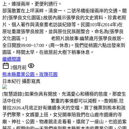
上，連接兩岸，更便利通行。
部落散置在上坪溪畔，清泉一、二號吊橋銜接兩岸的交通。關
於[張學良文化園區]:故居內展示張學良的文史資料、珍貴老照
片、個人著作與清泉耆老訪談紀錄等。民國103年(2014年)在
原址重建張學良故居，並與原住民族館整合，命名為[張學良
文化園區。] 老照片說故事:幽禁歲月張學良故居~
全日開放09:00~17:00，(周一休息)。我們從桃園六點出發來到
園區，時間太早，在故居前大樹下稍事休息。
繼續閱讀
2個月前
熊本縣農業公園。玫瑰花園
日本紀行
攝影寫真
[智慧語錄]:如果你具有開放、充滿愛心和積極的態度，那麼生
活中任何 繁重的事情都可以減輕。~詹姆斯.范
普拉2026.4月底正好有連續多天的空檔，買了機票到熊本和孩
子們聚聚。女婿要上班，女兒開車陪我們在山鹿市週邊的寺
廟、神社、公園、物產館走走看看，還爬了一座山，也追追紫
藤花。假期中的一天我們來到熊本縣熊本市的農業公園，公園