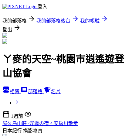
登入
我的部落格
我的部落格後台
我的帳號
登出
ㄚ麥的天空~桃園市逍遙遊登
山協會
相簿
部落格
名片
1週前
屋久島山莊~浮雲の宿。安房川散步
日本紀行
攝影寫真