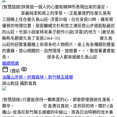
[智慧語錄]快樂是一個人的心靈和精神所表現出來的滿足，
是最純潔和高上的享受。~正能量我們在屋久島有
三個晚上住在屋久島山莊~浮雲の宿，位在安房川畔，擁有很
優質的地理位置，是距離繩文杉和宮之浦岳登山步道起點最近
的山莊。也是小說家林芙美子創作小說[浮雲]的地方。[鹿兒島
縣熊毛郡屋久島丁安房2364~35] 屋久島
山莊的迎賓客廳牆上有很多的人物照片，桌上有各種類別豐富
的書籍，登山相關的、自然環境、旅遊書。。。散發著書香氣
息。 很多名人都來過屋久島山莊
繼續閱讀
1週前
油羅山步道。迷霧森林。新竹縣五峰鄉
與山對話
攝影寫真
[智慧語錄]:只要能保持一顆希望的心，那麼即使路途在漫長，
艱辛， 也 能勇往直前，走到目的地。關於:[油
羅山~坐落在新竹縣五峰鄉的中級山，原為日治時期的伐木事