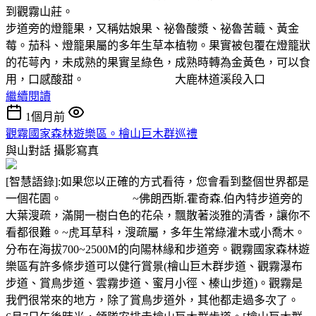
到觀霧山莊。
步道旁的燈籠果，又稱姑娘果、祕魯酸漿、祕魯苦蘵、黃金
莓。茄科、燈籠果屬的多年生草本植物。果實被包覆在燈籠狀
的花萼內，未成熟的果實呈綠色，成熟時轉為金黃色，可以食
用，口感酸甜。 大鹿林道溪段入口
繼續閱讀
1個月前
觀霧國家森林遊樂區。檜山巨木群巡禮
與山對話
攝影寫真
[智慧語錄]:如果您以正確的方式看待，您會看到整個世界都是
一個花園。 ~佛朗西斯.霍奇森.伯內特步道旁的
大葉溲疏，滿開一樹白色的花朵，飄散著淡雅的清香，讓你不
看都很難。~虎耳草科，溲疏屬，多年生常綠灌木或小喬木。
分布在海拔700~2500M的向陽林緣和步道旁。觀霧國家森林遊
樂區有許多條步道可以健行賞景(檜山巨木群步道、觀霧瀑布
步道、賞鳥步道、雲霧步道、蜜月小徑、榛山步道)。觀霧是
我們很常來的地方，除了賞鳥步道外，其他都走過多次了。