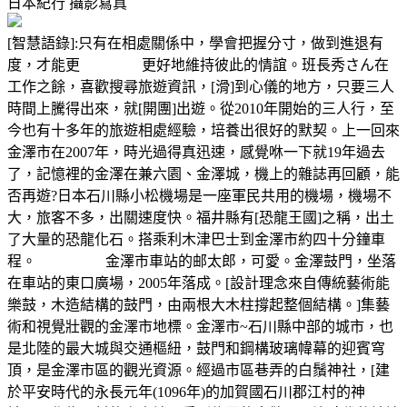
日本紀行
攝影寫真
[智慧語錄]:只有在相處關係中，學會把握分寸，做到進退有
度，才能更 更好地維持彼此的情誼。班長秀さん在
工作之餘，喜歡搜尋旅遊資訊，[滑]到心儀的地方，只要三人
時間上騰得出來，就[開團]出遊。從2010年開始的三人行，至
今也有十多年的旅遊相處經驗，培養出很好的默契。上一回來
金澤市在2007年，時光過得真迅速，感覺咻一下就19年過去
了，記憶裡的金澤在兼六園、金澤城，機上的雜誌再回顧，能
否再遊?日本石川縣小松機場是一座軍民共用的機場，機場不
大，旅客不多，出關速度快。福井縣有[恐龍王國]之稱，出土
了大量的恐龍化石。搭乘利木津巴士到金澤市約四十分鐘車
程。 金澤市車站的邮太郎，可愛。金澤鼓門，坐落
在車站的東口廣場，2005年落成。[設計理念來自傳統藝術能
樂鼓，木造結構的鼓門，由兩根大木柱撐起整個結構。]集藝
術和視覺壯觀的金澤市地標。金澤市~石川縣中部的城市，也
是北陸的最大城與交通樞紐，鼓門和鋼構玻璃幃幕的迎賓穹
頂，是金澤市區的觀光資源。經過市區巷弄的白鬚神社，[建
於平安時代的永長元年(1096年)的加賀國石川郡江村的神