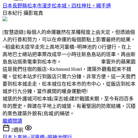
日本長野縣松本市漫步松本城。四柱神社。繩手通
日本紀行
攝影寫真
[智慧語錄]:每個人的命運雖然在某種程度上由天定，但透過個
人的行善和努力，可以在命運的每個節點上影響最終的結果。
~稻盛和夫提早走完上高地河童橋~明神池的 O行健行，在上
高地巴士總站把車票改成早一小時往新島島站的班車。再由新
島島站搭乘電車到松本市。 車窗外的蘋果園
這是我們住宿的飯店~Richmond Hotel，建築外觀看起來不錯
喔。從松本站步行到飯店只需六分鐘，非常方便。這一天我們
要到松本城走走，松本城位在松本市的市中心，從飯店到松本
城步行九分鐘，當作晨間的暖身運動吧!
城堡的外護城河松本城(深志城)建於戰國末期，至今有四百多
年的歷史。興建在平地上的城堡，有著堅固的防禦結構，沉穩
的黑色建築外貌有[烏城]的稱號。
繼續閱讀
2週前
日本上高地~河童橋~明神池健行