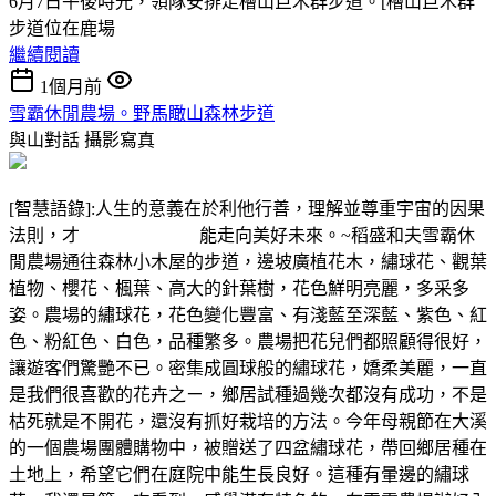
6月7日午後時光，領隊安排走檜山巨木群步道。[檜山巨木群
步道位在鹿場
繼續閱讀
1個月前
雪霸休閒農場。野馬瞰山森林步道
與山對話
攝影寫真
[智慧語錄]:人生的意義在於利他行善，理解並尊重宇宙的因果
法則，才 能走向美好未來。~稻盛和夫雪霸休
閒農場通往森林小木屋的步道，邊坡廣植花木，繡球花、觀葉
植物、櫻花、楓葉、高大的針葉樹，花色鮮明亮麗，多采多
姿。農場的繡球花，花色變化豐富、有淺藍至深藍、紫色、紅
色、粉紅色、白色，品種繁多。農場把花兒們都照顧得很好，
讓遊客們驚艷不已。密集成圓球般的繡球花，嬌柔美麗，一直
是我們很喜歡的花卉之ㄧ，鄉居試種過幾次都沒有成功，不是
枯死就是不開花，還沒有抓好栽培的方法。今年母親節在大溪
的一個農場團體購物中，被贈送了四盆繡球花，帶回鄉居種在
土地上，希望它們在庭院中能生長良好。這種有暈邊的繡球