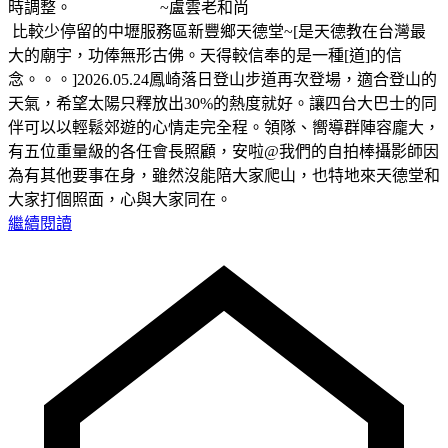
時調整。 ~盧雲老和尚
比較少停留的中壢服務區新豐鄉天德堂~[是天德教在台灣最
大的廟宇，功俸無形古佛。天得較信奉的是一種[道]的信
念。。。]2026.05.24鳳崎落日登山步道再次登場，適合登山的
天氣，希望太陽只釋放出30%的熱度就好。讓四台大巴士的同
伴可以以輕鬆郊遊的心情走完全程。領隊、嚮導群陣容龐大，
有五位重量級的各任會長照顧，安啦@我們的自拍棒攝影師因
為有其他要事在身，雖然沒能陪大家爬山，也特地來天德堂和
大家打個照面，心與大家同在。
繼續閱讀