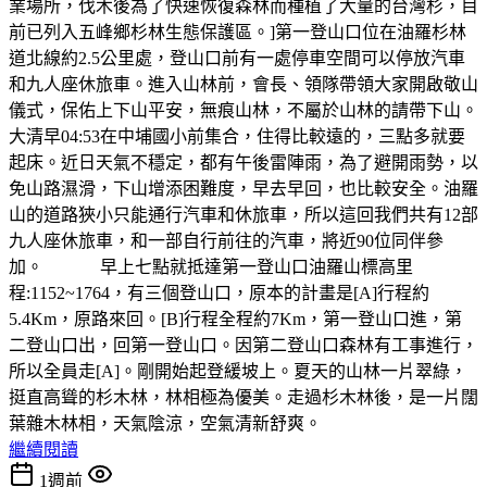
業場所，伐木後為了快速恢復森林而種植了大量的台灣杉，目
前已列入五峰鄉杉林生態保護區。]第一登山口位在油羅杉林
道北線約2.5公里處，登山口前有一處停車空間可以停放汽車
和九人座休旅車。進入山林前，會長、領隊帶領大家開啟敬山
儀式，保佑上下山平安，無痕山林，不屬於山林的請帶下山。
大清早04:53在中埔國小前集合，住得比較遠的，三點多就要
起床。近日天氣不穩定，都有午後雷陣雨，為了避開雨勢，以
免山路濕滑，下山增添困難度，早去早回，也比較安全。油羅
山的道路狹小只能通行汽車和休旅車，所以這回我們共有12部
九人座休旅車，和一部自行前往的汽車，將近90位同伴參
加。 早上七點就抵達第一登山口油羅山標高里
程:1152~1764，有三個登山口，原本的計畫是[A]行程約
5.4Km，原路來回。[B]行程全程約7Km，第一登山口進，第
二登山口出，回第一登山口。因第二登山口森林有工事進行，
所以全員走[A]。剛開始起登緩坡上。夏天的山林一片翠綠，
挺直高聳的杉木林，林相極為優美。走過杉木林後，是一片闊
葉雜木林相，天氣陰涼，空氣清新舒爽。
繼續閱讀
1週前