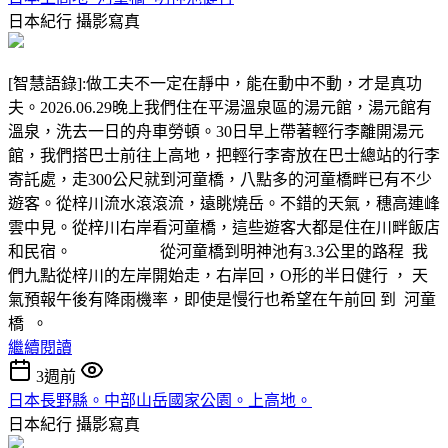
日本紀行
攝影寫真
[智慧語錄]:做工夫不一定在靜中，能在動中不動，才是真功
夫。2026.06.29晚上我們住在平湯溫泉區的湯元館，湯元館有
溫泉，洗去一日的舟車勞頓。30日早上帶著輕行李離開湯元
館，我們搭巴士前往上高地，把輕行李寄放在巴士總站的行李
寄託處，走300公尺就到河童橋，八點多的河童橋畔已有不少
遊客。從梓川流水滾滾流，遠眺燒岳。不錯的天氣，穗高連峰
雲中見。從梓川右岸看河童橋，這些遊客大都是住在川畔飯店
和民宿。 從河童橋到明神池有3.3公里的路程 我
們九點從梓川的左岸開始走，右岸回，O形的半日健行 ， 天
氣預報午後有降雨機率，即使是慢行也希望在午前回 到 河童
橋 。
繼續閱讀
3週前
日本長野縣。中部山岳國家公園。上高地。
日本紀行
攝影寫真