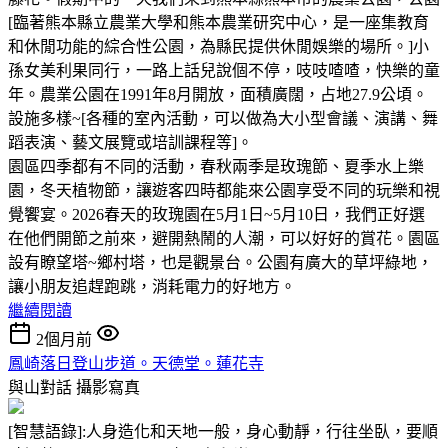
[臨著熊本縣立農業大學和熊本農業研究中心，是一座集教育
和休閒功能的綜合性公園，為縣民提供休閒娛樂的場所。]小
孫女美利果同行，一路上話兒說個不停，吱吱喳喳，快樂的童
年。農業公園在1991年8月開放，面積廣闊，占地27.9公頃。
設施多樣~[各種的室內活動，可以做為大小型會議、演講、舞
蹈表演、藝文展覽或培訓課程等]。
園區四季都有不同的活動，春秋兩季是玫瑰節、夏季水上樂
園，冬天植物節，讓遊客四時都能來公園享受不同的玩樂和視
覺饗宴。2026春天的玫瑰園在5月1日~5月10日，我們正好選
在他們開節之前來，避開熱鬧的人潮，可以好好的賞花。園區
設有瞭望塔~鄉村塔，也是觀景台。公園有廣大的草坪綠地，
讓小朋友追趕跑跳，消耗電力的好地方。
繼續閱讀
2個月前
鳳崎落日登山步道。天德堂。蓮花寺
與山對話
攝影寫真
[智慧語錄]:人身造化和天地一般，身心動靜，行往坐臥，要順