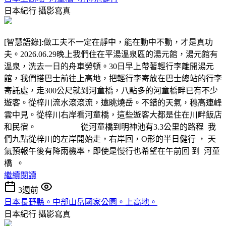
日本紀行
攝影寫真
[智慧語錄]:做工夫不一定在靜中，能在動中不動，才是真功
夫。2026.06.29晚上我們住在平湯溫泉區的湯元館，湯元館有
溫泉，洗去一日的舟車勞頓。30日早上帶著輕行李離開湯元
館，我們搭巴士前往上高地，把輕行李寄放在巴士總站的行李
寄託處，走300公尺就到河童橋，八點多的河童橋畔已有不少
遊客。從梓川流水滾滾流，遠眺燒岳。不錯的天氣，穗高連峰
雲中見。從梓川右岸看河童橋，這些遊客大都是住在川畔飯店
和民宿。 從河童橋到明神池有3.3公里的路程 我
們九點從梓川的左岸開始走，右岸回，O形的半日健行 ， 天
氣預報午後有降雨機率，即使是慢行也希望在午前回 到 河童
橋 。
繼續閱讀
3週前
日本長野縣。中部山岳國家公園。上高地。
日本紀行
攝影寫真