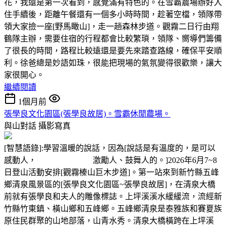
花，我還是第一次看到，感覺滿有特色的。在雪霸農場辦好入
住手續後，距離午餐還有一個多小時時間，趁著空檔，領隊帶
領大家撿一座[野馬瞰山]，走一趟森林步道。觀霧二日行由翔
鶴隊主辦，需要住宿的行程都會比較繁瑣，領隊、嚮導們籌備
了很長的時間，路程比較遠還是要先來踏查路線，確保平安順
利。徐爸總是妙語如珠，很能把現場的氣氛變得很歡樂，讓大
家很開心。
繼續閱讀
1個月前
張學良文化園區(張學良故居)。雪霸休閒農場。
與山對話
攝影寫真
[智慧語錄]:學習溫暖的說話，因為[說話是有溫度的，是可以
感動人， 激勵人、鼓舞人的。]2026年6月7~8
日登山活動安排[觀霧榛山巨木步道]。第一站來到新竹縣五峰
鄉清泉風景區的[張學良文化園區~張學良故居]，在清泉大橋
前就有張學良和夫人的雕像標誌。上坪溪溪水緩緩流，流經新
竹縣竹東鎮、橫山鄉和五峰鄉。五峰鄉清泉是泰雅族和賽夏族
原住民群聚的山地部落，山青水秀。清泉大橋橫跨在上坪溪