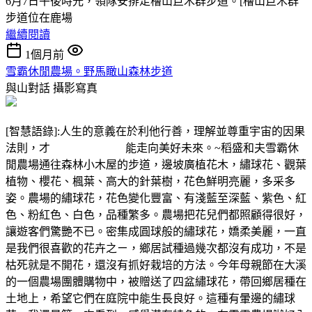
6月7日午後時光，領隊安排走檜山巨木群步道。[檜山巨木群
步道位在鹿場
繼續閱讀
1個月前
雪霸休閒農場。野馬瞰山森林步道
與山對話
攝影寫真
[智慧語錄]:人生的意義在於利他行善，理解並尊重宇宙的因果
法則，才 能走向美好未來。~稻盛和夫雪霸休
閒農場通往森林小木屋的步道，邊坡廣植花木，繡球花、觀葉
植物、櫻花、楓葉、高大的針葉樹，花色鮮明亮麗，多采多
姿。農場的繡球花，花色變化豐富、有淺藍至深藍、紫色、紅
色、粉紅色、白色，品種繁多。農場把花兒們都照顧得很好，
讓遊客們驚艷不已。密集成圓球般的繡球花，嬌柔美麗，一直
是我們很喜歡的花卉之ㄧ，鄉居試種過幾次都沒有成功，不是
枯死就是不開花，還沒有抓好栽培的方法。今年母親節在大溪
的一個農場團體購物中，被贈送了四盆繡球花，帶回鄉居種在
土地上，希望它們在庭院中能生長良好。這種有暈邊的繡球