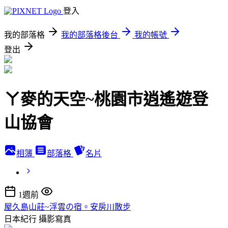
登入
我的部落格
我的部落格後台
我的帳號
登出
ㄚ麥的天空~桃園市逍遙遊登
山協會
相簿
部落格
名片
1週前
屋久島山莊~浮雲の宿。安房川散步
日本紀行
攝影寫真