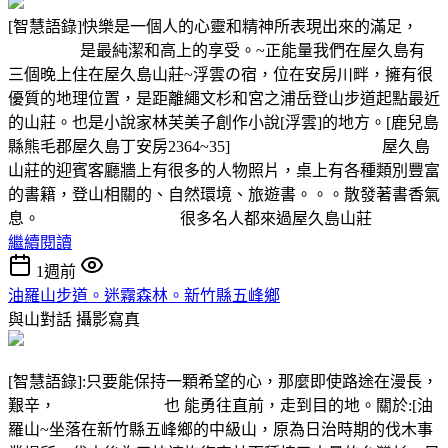
[智慧語錄]快樂是一個人的心靈和精神所表現出來的滿足，
是最純潔和高上的享受。~正能量我們在屋久島有
三個晚上住在屋久島山莊~浮雲の宿，位在安房川畔，擁有很
優質的地理位置，是距離繩文杉和宮之浦岳登山步道起點最近
的山莊。也是小說家林芙美子創作小說[浮雲]的地方。[鹿兒島
縣熊毛郡屋久島丁安房2364~35] 屋久島
山莊的迎賓客廳牆上有很多的人物照片，桌上有各種類別豐富
的書籍，登山相關的、自然環境、旅遊書。。。散發著書香氣
息。 很多名人都來過屋久島山莊
繼續閱讀
1週前
油羅山步道。迷霧森林。新竹縣五峰鄉
與山對話
攝影寫真
[智慧語錄]:只要能保持一顆希望的心，那麼即使路途在漫長，
艱辛， 也 能勇往直前，走到目的地。關於:[油
羅山~坐落在新竹縣五峰鄉的中級山，原為日治時期的伐木事