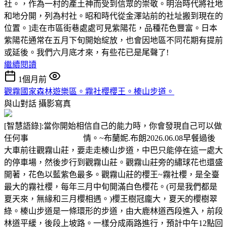
社。，作為一村的產土神而受到信眾的崇敬。明治時代將社地
和地分開，列為村社。昭和時代從金澤站前的社址搬到現在的
位置。]走在市區街巷處處可見紫陽花，品種花色豐富。日本
紫陽花通常在五月下旬開始綻放，也會因地區不同花期有提前
或延後。我們六月底才來，有些花已是尾聲了!
繼續閱讀
1個月前
觀霧國家森林遊樂區。霧社櫻櫻王。榛山步道。
與山對話
攝影寫真
[智慧語錄]:當你開始相信自己的能力時，你會發現自己可以做
任何事 情。~布蘭妮.布朗2026.06.08早餐過後
大車前往觀霧山莊，要走走榛山步道，中巴只能停在這一處大
的停車場，然後步行到觀霧山莊。觀霧山莊旁的繡球花也還盛
開著，花色以藍紫色最多。觀霧山莊的櫻王~霧社櫻，是全臺
最大的霧社櫻，每年三月中旬開滿白色櫻花。(可是我們都是
夏天來，無緣和三月櫻相遇。)櫻王樹冠龐大，夏天的櫻樹翠
綠。榛山步道是一條環形的步道，由大鹿林道西段進入，前段
林道平緩，後段上坡路。一樣分成兩路進行，預計中午12點回