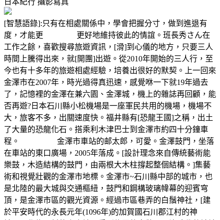
日本紀行
攝影寫真
[智慧語錄]:只有在相處關係中，學會把握分寸，做到進退有
度，才能更 更好地維持彼此的情誼。班長秀さん在
工作之餘，喜歡搜尋旅遊資訊，[滑]到心儀的地方，只要三人
時間上騰得出來，就[開團]出遊。從2010年開始的三人行，至
今也有十多年的旅遊相處經驗，培養出很好的默契。上一回來
金澤市在2007年，時光過得真迅速，感覺咻一下就19年過去
了，記憶裡的金澤在兼六園、金澤城，機上的雜誌再回顧，能
否再遊?日本石川縣小松機場是一座軍民共用的機場，機場不
大，旅客不多，出關速度快。福井縣有[恐龍王國]之稱，出土
了大量的恐龍化石。搭乘利木津巴士到金澤市約四十分鐘車
程。 金澤市車站的邮太郎，可愛。金澤鼓門，坐落
在車站的東口廣場，2005年落成。[設計理念來自傳統藝術能
樂鼓，木造結構的鼓門，由兩根大木柱撐起整個結構。]集藝
術和視覺壯觀的金澤市地標。金澤市~石川縣中部的城市，也
是北陸的最大城與交通樞紐，鼓門和鋼構玻璃幃幕的迎賓穹
頂，是金澤市區的觀光資源。經過市區巷弄的白鬚神社，[建
於平安時代的永長元年(1096年)的加賀國石川郡江村的神