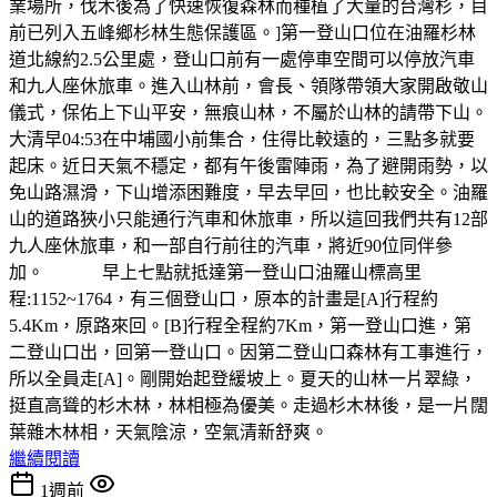
業場所，伐木後為了快速恢復森林而種植了大量的台灣杉，目
前已列入五峰鄉杉林生態保護區。]第一登山口位在油羅杉林
道北線約2.5公里處，登山口前有一處停車空間可以停放汽車
和九人座休旅車。進入山林前，會長、領隊帶領大家開啟敬山
儀式，保佑上下山平安，無痕山林，不屬於山林的請帶下山。
大清早04:53在中埔國小前集合，住得比較遠的，三點多就要
起床。近日天氣不穩定，都有午後雷陣雨，為了避開雨勢，以
免山路濕滑，下山增添困難度，早去早回，也比較安全。油羅
山的道路狹小只能通行汽車和休旅車，所以這回我們共有12部
九人座休旅車，和一部自行前往的汽車，將近90位同伴參
加。 早上七點就抵達第一登山口油羅山標高里
程:1152~1764，有三個登山口，原本的計畫是[A]行程約
5.4Km，原路來回。[B]行程全程約7Km，第一登山口進，第
二登山口出，回第一登山口。因第二登山口森林有工事進行，
所以全員走[A]。剛開始起登緩坡上。夏天的山林一片翠綠，
挺直高聳的杉木林，林相極為優美。走過杉木林後，是一片闊
葉雜木林相，天氣陰涼，空氣清新舒爽。
繼續閱讀
1週前