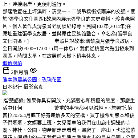
上，連接兩岸，更便利通行。
部落散置在上坪溪畔，清泉一、二號吊橋銜接兩岸的交通。關
於[張學良文化園區]:故居內展示張學良的文史資料、珍貴老照
片、個人著作與清泉耆老訪談紀錄等。民國103年(2014年)在
原址重建張學良故居，並與原住民族館整合，命名為[張學良
文化園區。] 老照片說故事:幽禁歲月張學良故居~
全日開放09:00~17:00，(周一休息)。我們從桃園六點出發來到
園區，時間太早，在故居前大樹下稍事休息。
繼續閱讀
2個月前
熊本縣農業公園。玫瑰花園
日本紀行
攝影寫真
[智慧語錄]:如果你具有開放、充滿愛心和積極的態度，那麼生
活中任何 繁重的事情都可以減輕。~詹姆斯.范
普拉2026.4月底正好有連續多天的空檔，買了機票到熊本和孩
子們聚聚。女婿要上班，女兒開車陪我們在山鹿市週邊的寺
廟、神社、公園、物產館走走看看，還爬了一座山，也追追紫
藤花。假期中的一天我們來到熊本縣熊本市的農業公園，公園