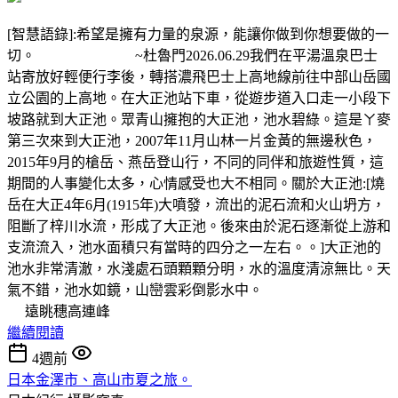
[智慧語錄]:希望是擁有力量的泉源，能讓你做到你想要做的一
切。 ~杜魯門2026.06.29我們在平湯溫泉巴士
站寄放好輕便行李後，轉搭濃飛巴士上高地線前往中部山岳國
立公園的上高地。在大正池站下車，從遊步道入口走一小段下
坡路就到大正池。眾青山擁抱的大正池，池水碧綠。這是ㄚ麥
第三次來到大正池，2007年11月山林一片金黃的無邊秋色，
2015年9月的槍岳、燕岳登山行，不同的同伴和旅遊性質，這
期間的人事變化太多，心情感受也大不相同。關於大正池:[燒
岳在大正4年6月(1915年)大噴發，流出的泥石流和火山坍方，
阻斷了梓川水流，形成了大正池。後來由於泥石逐漸從上游和
支流流入，池水面積只有當時的四分之一左右。。]大正池的
池水非常清澈，水淺處石頭顆顆分明，水的溫度清涼無比。天
氣不錯，池水如鏡，山巒雲彩倒影水中。
遠眺穗高連峰
繼續閱讀
4週前
日本金澤市、高山市夏之旅。