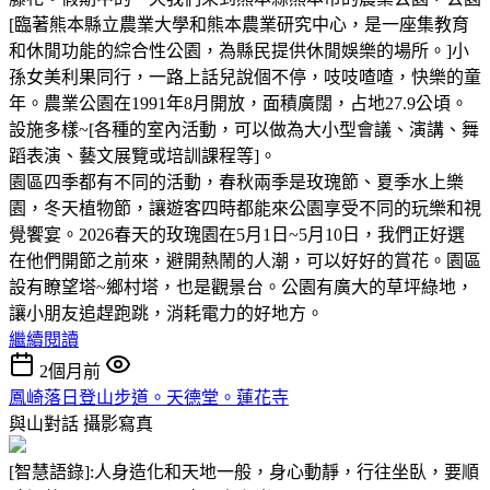
[臨著熊本縣立農業大學和熊本農業研究中心，是一座集教育
和休閒功能的綜合性公園，為縣民提供休閒娛樂的場所。]小
孫女美利果同行，一路上話兒說個不停，吱吱喳喳，快樂的童
年。農業公園在1991年8月開放，面積廣闊，占地27.9公頃。
設施多樣~[各種的室內活動，可以做為大小型會議、演講、舞
蹈表演、藝文展覽或培訓課程等]。
園區四季都有不同的活動，春秋兩季是玫瑰節、夏季水上樂
園，冬天植物節，讓遊客四時都能來公園享受不同的玩樂和視
覺饗宴。2026春天的玫瑰園在5月1日~5月10日，我們正好選
在他們開節之前來，避開熱鬧的人潮，可以好好的賞花。園區
設有瞭望塔~鄉村塔，也是觀景台。公園有廣大的草坪綠地，
讓小朋友追趕跑跳，消耗電力的好地方。
繼續閱讀
2個月前
鳳崎落日登山步道。天德堂。蓮花寺
與山對話
攝影寫真
[智慧語錄]:人身造化和天地一般，身心動靜，行往坐臥，要順