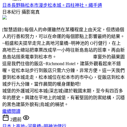
日本長野縣松本市漫步松本城。四柱神社。繩手通
日本紀行
攝影寫真
[智慧語錄]:每個人的命運雖然在某種程度上由天定，但透過個
人的行善和努力，可以在命運的每個節點上影響最終的結果。
~稻盛和夫提早走完上高地河童橋~明神池的 O行健行，在上
高地巴士總站把車票改成早一小時往新島島站的班車。再由新
島島站搭乘電車到松本市。 車窗外的蘋果園
這是我們住宿的飯店~Richmond Hotel，建築外觀看起來不錯
喔。從松本站步行到飯店只需六分鐘，非常方便。這一天我們
要到松本城走走，松本城位在松本市的市中心，從飯店到松本
城步行九分鐘，當作晨間的暖身運動吧!
城堡的外護城河松本城(深志城)建於戰國末期，至今有四百多
年的歷史。興建在平地上的城堡，有著堅固的防禦結構，沉穩
的黑色建築外貌有[烏城]的稱號。
繼續閱讀
2週前
日本上高地~河童橋~明神池健行