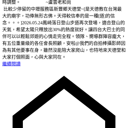
時調整。 ~盧雲老和尚
比較少停留的中壢服務區新豐鄉天德堂~[是天德教在台灣最
大的廟宇，功俸無形古佛。天得較信奉的是一種[道]的信
念。。。]2026.05.24鳳崎落日登山步道再次登場，適合登山的
天氣，希望太陽只釋放出30%的熱度就好。讓四台大巴士的同
伴可以以輕鬆郊遊的心情走完全程。領隊、嚮導群陣容龐大，
有五位重量級的各任會長照顧，安啦@我們的自拍棒攝影師因
為有其他要事在身，雖然沒能陪大家爬山，也特地來天德堂和
大家打個照面，心與大家同在。
繼續閱讀