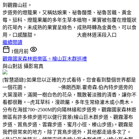
到觀霧山莊。
步道旁的燈籠果，又稱姑娘果、祕魯酸漿、祕魯苦蘵、黃金
莓。茄科、燈籠果屬的多年生草本植物。果實被包覆在燈籠狀
的花萼內，未成熟的果實呈綠色，成熟時轉為金黃色，可以食
用，口感酸甜。 大鹿林道溪段入口
繼續閱讀
1個月前
觀霧國家森林遊樂區。檜山巨木群巡禮
與山對話
攝影寫真
[智慧語錄]:如果您以正確的方式看待，您會看到整個世界都是
一個花園。 ~佛朗西斯.霍奇森.伯內特步道旁的
大葉溲疏，滿開一樹白色的花朵，飄散著淡雅的清香，讓你不
看都很難。~虎耳草科，溲疏屬，多年生常綠灌木或小喬木。
分布在海拔700~2500M的向陽林緣和步道旁。觀霧國家森林遊
樂區有許多條步道可以健行賞景(檜山巨木群步道、觀霧瀑布
步道、賞鳥步道、雲霧步道、蜜月小徑、榛山步道)。觀霧是
我們很常來的地方，除了賞鳥步道外，其他都走過多次了。