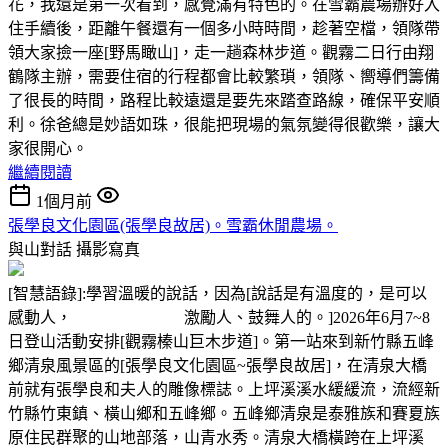
花，我還是第一次看到，感覺滿有特色的。在雪霸農場辦好入
住手續後，距離午餐還有一個多小時時間，趁著空檔，領隊帶
領大家撿一座[野馬瞰山]，走一趟森林步道。觀霧二日行由翔
鶴隊主辦，需要住宿的行程都會比較繁瑣，領隊、嚮導們籌備
了很長的時間，路程比較遠還是要先來踏查路線，確保平安順
利。徐爸總是妙語如珠，很能把現場的氣氛變得很歡樂，讓大
家很開心。
繼續閱讀
1個月前
張學良文化園區(張學良故居)。雪霸休閒農場。
與山對話
攝影寫真
[智慧語錄]:學習溫暖的說話，因為[說話是有溫度的，是可以
感動人， 激勵人、鼓舞人的。]2026年6月7~8
日登山活動安排[觀霧榛山巨木步道]。第一站來到新竹縣五峰
鄉清泉風景區的[張學良文化園區~張學良故居]，在清泉大橋
前就有張學良和夫人的雕像標誌。上坪溪溪水緩緩流，流經新
竹縣竹東鎮、橫山鄉和五峰鄉。五峰鄉清泉是泰雅族和賽夏族
原住民群聚的山地部落，山青水秀。清泉大橋橫跨在上坪溪