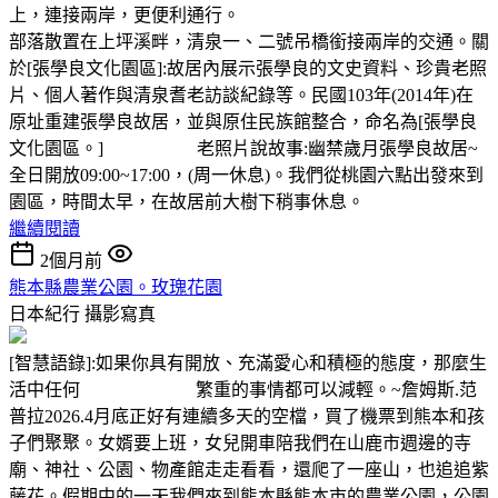
上，連接兩岸，更便利通行。
部落散置在上坪溪畔，清泉一、二號吊橋銜接兩岸的交通。關
於[張學良文化園區]:故居內展示張學良的文史資料、珍貴老照
片、個人著作與清泉耆老訪談紀錄等。民國103年(2014年)在
原址重建張學良故居，並與原住民族館整合，命名為[張學良
文化園區。] 老照片說故事:幽禁歲月張學良故居~
全日開放09:00~17:00，(周一休息)。我們從桃園六點出發來到
園區，時間太早，在故居前大樹下稍事休息。
繼續閱讀
2個月前
熊本縣農業公園。玫瑰花園
日本紀行
攝影寫真
[智慧語錄]:如果你具有開放、充滿愛心和積極的態度，那麼生
活中任何 繁重的事情都可以減輕。~詹姆斯.范
普拉2026.4月底正好有連續多天的空檔，買了機票到熊本和孩
子們聚聚。女婿要上班，女兒開車陪我們在山鹿市週邊的寺
廟、神社、公園、物產館走走看看，還爬了一座山，也追追紫
藤花。假期中的一天我們來到熊本縣熊本市的農業公園，公園