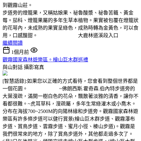
到觀霧山莊。
步道旁的燈籠果，又稱姑娘果、祕魯酸漿、祕魯苦蘵、黃金
莓。茄科、燈籠果屬的多年生草本植物。果實被包覆在燈籠狀
的花萼內，未成熟的果實呈綠色，成熟時轉為金黃色，可以食
用，口感酸甜。 大鹿林道溪段入口
繼續閱讀
1個月前
觀霧國家森林遊樂區。檜山巨木群巡禮
與山對話
攝影寫真
[智慧語錄]:如果您以正確的方式看待，您會看到整個世界都是
一個花園。 ~佛朗西斯.霍奇森.伯內特步道旁的
大葉溲疏，滿開一樹白色的花朵，飄散著淡雅的清香，讓你不
看都很難。~虎耳草科，溲疏屬，多年生常綠灌木或小喬木。
分布在海拔700~2500M的向陽林緣和步道旁。觀霧國家森林遊
樂區有許多條步道可以健行賞景(檜山巨木群步道、觀霧瀑布
步道、賞鳥步道、雲霧步道、蜜月小徑、榛山步道)。觀霧是
我們很常來的地方，除了賞鳥步道外，其他都走過多次了。