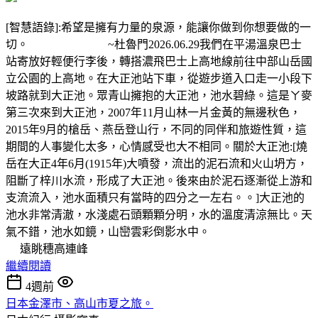
[智慧語錄]:希望是擁有力量的泉源，能讓你做到你想要做的一
切。 ~杜魯門2026.06.29我們在平湯溫泉巴士
站寄放好輕便行李後，轉搭濃飛巴士上高地線前往中部山岳國
立公園的上高地。在大正池站下車，從遊步道入口走一小段下
坡路就到大正池。眾青山擁抱的大正池，池水碧綠。這是ㄚ麥
第三次來到大正池，2007年11月山林一片金黃的無邊秋色，
2015年9月的槍岳、燕岳登山行，不同的同伴和旅遊性質，這
期間的人事變化太多，心情感受也大不相同。關於大正池:[燒
岳在大正4年6月(1915年)大噴發，流出的泥石流和火山坍方，
阻斷了梓川水流，形成了大正池。後來由於泥石逐漸從上游和
支流流入，池水面積只有當時的四分之一左右。。]大正池的
池水非常清澈，水淺處石頭顆顆分明，水的溫度清涼無比。天
氣不錯，池水如鏡，山巒雲彩倒影水中。
遠眺穗高連峰
繼續閱讀
4週前
日本金澤市、高山市夏之旅。