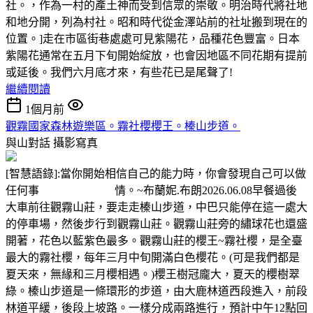
社。，作為一村的產土神而受到信眾的崇敬。明治時代將社地
和地分開，列為村社。昭和時代從金澤站前的社址搬到現在的
位置。]走在市區街巷處處可見紫陽花，品種花色豐富。日本
紫陽花通常在五月下旬開始綻放，也會因地區不同花期有提前
或延後。我們六月底才來，有些花已是尾聲了!
繼續閱讀
1個月前
觀霧國家森林遊樂區。霧社櫻櫻王。榛山步道。
與山對話
攝影寫真
[智慧語錄]:當你開始相信自己的能力時，你會發現自己可以做
任何事 情。~布蘭妮.布朗2026.06.08早餐過後
大車前往觀霧山莊，要走走榛山步道，中巴只能停在這一處大
的停車場，然後步行到觀霧山莊。觀霧山莊旁的繡球花也還盛
開著，花色以藍紫色最多。觀霧山莊的櫻王~霧社櫻，是全臺
最大的霧社櫻，每年三月中旬開滿白色櫻花。(可是我們都是
夏天來，無緣和三月櫻相遇。)櫻王樹冠龐大，夏天的櫻樹翠
綠。榛山步道是一條環形的步道，由大鹿林道西段進入，前段
林道平緩，後段上坡路。一樣分成兩路進行，預計中午12點回