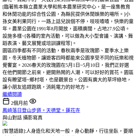
[臨著熊本縣立農業大學和熊本農業研究中心，是一座集教育
和休閒功能的綜合性公園，為縣民提供休閒娛樂的場所。]小
孫女美利果同行，一路上話兒說個不停，吱吱喳喳，快樂的童
年。農業公園在1991年8月開放，面積廣闊，占地27.9公頃。
設施多樣~[各種的室內活動，可以做為大小型會議、演講、舞
蹈表演、藝文展覽或培訓課程等]。
園區四季都有不同的活動，春秋兩季是玫瑰節、夏季水上樂
園，冬天植物節，讓遊客四時都能來公園享受不同的玩樂和視
覺饗宴。2026春天的玫瑰園在5月1日~5月10日，我們正好選
在他們開節之前來，避開熱鬧的人潮，可以好好的賞花。園區
設有瞭望塔~鄉村塔，也是觀景台。公園有廣大的草坪綠地，
讓小朋友追趕跑跳，消耗電力的好地方。
繼續閱讀
2個月前
鳳崎落日登山步道。天德堂。蓮花寺
與山對話
攝影寫真
[智慧語錄]:人身造化和天地一般，身心動靜，行往坐臥，要順