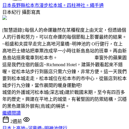
日本長野縣松本市漫步松本城。四柱神社。繩手通
日本紀行
攝影寫真
[智慧語錄]:每個人的命運雖然在某種程度上由天定，但透過個
人的行善和努力，可以在命運的每個節點上影響最終的結果。
~稻盛和夫提早走完上高地河童橋~明神池的 O行健行，在上
高地巴士總站把車票改成早一小時往新島島站的班車。再由新
島島站搭乘電車到松本市。 車窗外的蘋果園
這是我們住宿的飯店~Richmond Hotel，建築外觀看起來不錯
喔。從松本站步行到飯店只需六分鐘，非常方便。這一天我們
要到松本城走走，松本城位在松本市的市中心，從飯店到松本
城步行九分鐘，當作晨間的暖身運動吧!
城堡的外護城河松本城(深志城)建於戰國末期，至今有四百多
年的歷史。興建在平地上的城堡，有著堅固的防禦結構，沉穩
的黑色建築外貌有[烏城]的稱號。
繼續閱讀
2週前
日本上高地~河童橋~明神池健行