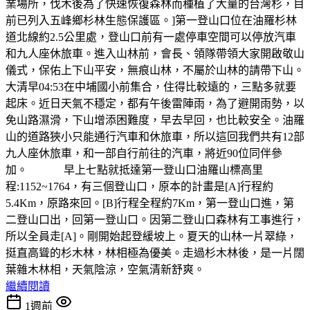
業場所，伐木後為了快速恢復森林而種植了大量的台灣杉，目
前已列入五峰鄉杉林生態保護區。]第一登山口位在油羅杉林
道北線約2.5公里處，登山口前有一處停車空間可以停放汽車
和九人座休旅車。進入山林前，會長、領隊帶領大家開啟敬山
儀式，保佑上下山平安，無痕山林，不屬於山林的請帶下山。
大清早04:53在中埔國小前集合，住得比較遠的，三點多就要
起床。近日天氣不穩定，都有午後雷陣雨，為了避開雨勢，以
免山路濕滑，下山增添困難度，早去早回，也比較安全。油羅
山的道路狹小只能通行汽車和休旅車，所以這回我們共有12部
九人座休旅車，和一部自行前往的汽車，將近90位同伴參
加。 早上七點就抵達第一登山口油羅山標高里
程:1152~1764，有三個登山口，原本的計畫是[A]行程約
5.4Km，原路來回。[B]行程全程約7Km，第一登山口進，第
二登山口出，回第一登山口。因第二登山口森林有工事進行，
所以全員走[A]。剛開始起登緩坡上。夏天的山林一片翠綠，
挺直高聳的杉木林，林相極為優美。走過杉木林後，是一片闊
葉雜木林相，天氣陰涼，空氣清新舒爽。
繼續閱讀
1週前