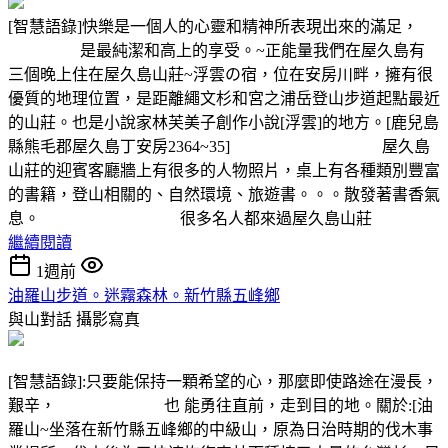
[智慧語錄]快樂是一個人的心靈和精神所表現出來的滿足，
是最純潔和高上的享受。~正能量我們在屋久島有
三個晚上住在屋久島山莊~浮雲の宿，位在安房川畔，擁有很
優質的地理位置，是距離繩文杉和宮之浦岳登山步道起點最近
的山莊。也是小說家林芙美子創作小說[浮雲]的地方。[鹿兒島
縣熊毛郡屋久島丁安房2364~35] 屋久島
山莊的迎賓客廳牆上有很多的人物照片，桌上有各種類別豐富
的書籍，登山相關的、自然環境、旅遊書。。。散發著書香氣
息。 很多名人都來過屋久島山莊
繼續閱讀
1週前
油羅山步道。迷霧森林。新竹縣五峰鄉
與山對話
攝影寫真
[智慧語錄]:只要能保持一顆希望的心，那麼即使路途在漫長，
艱辛， 也 能勇往直前，走到目的地。關於:[油
羅山~坐落在新竹縣五峰鄉的中級山，原為日治時期的伐木事