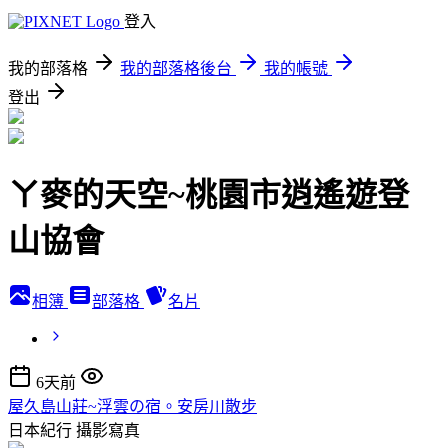
登入
我的部落格
我的部落格後台
我的帳號
登出
ㄚ麥的天空~桃園市逍遙遊登
山協會
相簿
部落格
名片
6天前
屋久島山莊~浮雲の宿。安房川散步
日本紀行
攝影寫真