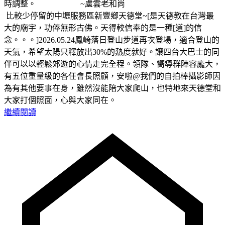
時調整。 ~盧雲老和尚
比較少停留的中壢服務區新豐鄉天德堂~[是天德教在台灣最
大的廟宇，功俸無形古佛。天得較信奉的是一種[道]的信
念。。。]2026.05.24鳳崎落日登山步道再次登場，適合登山的
天氣，希望太陽只釋放出30%的熱度就好。讓四台大巴士的同
伴可以以輕鬆郊遊的心情走完全程。領隊、嚮導群陣容龐大，
有五位重量級的各任會長照顧，安啦@我們的自拍棒攝影師因
為有其他要事在身，雖然沒能陪大家爬山，也特地來天德堂和
大家打個照面，心與大家同在。
繼續閱讀