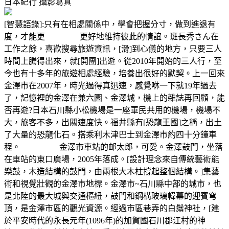
日本紀行
攝影寫真
[智慧語錄]:只有在相處關係中，學會把握分寸，做到進退有
度，才能更 更好地維持彼此的情誼。班長秀さん在
工作之餘，喜歡搜尋旅遊資訊，[滑]到心儀的地方，只要三人
時間上騰得出來，就[開團]出遊。從2010年開始的三人行，至
今也有十多年的旅遊相處經驗，培養出很好的默契。上一回來
金澤市在2007年，時光過得真迅速，感覺咻一下就19年過去
了，記憶裡的金澤在兼六園、金澤城，機上的雜誌再回顧，能
否再遊?日本石川縣小松機場是一座軍民共用的機場，機場不
大，旅客不多，出關速度快。福井縣有[恐龍王國]之稱，出土
了大量的恐龍化石。搭乘利木津巴士到金澤市約四十分鐘車
程。 金澤市車站的邮太郎，可愛。金澤鼓門，坐落
在車站的東口廣場，2005年落成。[設計理念來自傳統藝術能
樂鼓，木造結構的鼓門，由兩根大木柱撐起整個結構。]集藝
術和視覺壯觀的金澤市地標。金澤市~石川縣中部的城市，也
是北陸的最大城與交通樞紐，鼓門和鋼構玻璃幃幕的迎賓穹
頂，是金澤市區的觀光資源。經過市區巷弄的白鬚神社，[建
於平安時代的永長元年(1096年)的加賀國石川郡江村的神