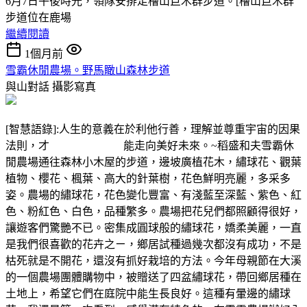
6月7日午後時光，領隊安排走檜山巨木群步道。[檜山巨木群
步道位在鹿場
繼續閱讀
1個月前
雪霸休閒農場。野馬瞰山森林步道
與山對話
攝影寫真
[智慧語錄]:人生的意義在於利他行善，理解並尊重宇宙的因果
法則，才 能走向美好未來。~稻盛和夫雪霸休
閒農場通往森林小木屋的步道，邊坡廣植花木，繡球花、觀葉
植物、櫻花、楓葉、高大的針葉樹，花色鮮明亮麗，多采多
姿。農場的繡球花，花色變化豐富、有淺藍至深藍、紫色、紅
色、粉紅色、白色，品種繁多。農場把花兒們都照顧得很好，
讓遊客們驚艷不已。密集成圓球般的繡球花，嬌柔美麗，一直
是我們很喜歡的花卉之ㄧ，鄉居試種過幾次都沒有成功，不是
枯死就是不開花，還沒有抓好栽培的方法。今年母親節在大溪
的一個農場團體購物中，被贈送了四盆繡球花，帶回鄉居種在
土地上，希望它們在庭院中能生長良好。這種有暈邊的繡球