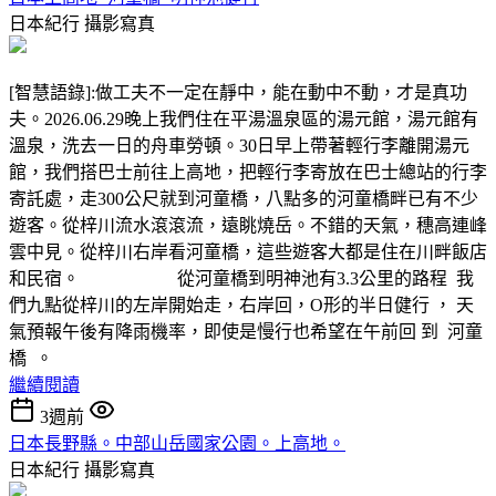
日本紀行
攝影寫真
[智慧語錄]:做工夫不一定在靜中，能在動中不動，才是真功
夫。2026.06.29晚上我們住在平湯溫泉區的湯元館，湯元館有
溫泉，洗去一日的舟車勞頓。30日早上帶著輕行李離開湯元
館，我們搭巴士前往上高地，把輕行李寄放在巴士總站的行李
寄託處，走300公尺就到河童橋，八點多的河童橋畔已有不少
遊客。從梓川流水滾滾流，遠眺燒岳。不錯的天氣，穗高連峰
雲中見。從梓川右岸看河童橋，這些遊客大都是住在川畔飯店
和民宿。 從河童橋到明神池有3.3公里的路程 我
們九點從梓川的左岸開始走，右岸回，O形的半日健行 ， 天
氣預報午後有降雨機率，即使是慢行也希望在午前回 到 河童
橋 。
繼續閱讀
3週前
日本長野縣。中部山岳國家公園。上高地。
日本紀行
攝影寫真