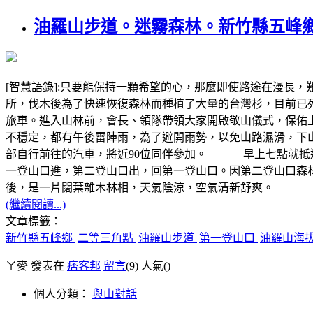
油羅山步道。迷霧森林。新竹縣五峰
[智慧語錄]:只要能保持一顆希望的心，那麼即使路途在漫
所，伐木後為了快速恢復森林而種植了大量的台灣杉，目前已列
旅車。進入山林前，會長、領隊帶領大家開啟敬山儀式，保佑上
不穩定，都有午後雷陣雨，為了避開雨勢，以免山路濕滑，下
部自行前往的汽車，將近90位同伴參加。 早上七點就抵達第一登山
一登山口進，第二登山口出，回第一登山口。因第二登山口森林
後，是一片闊葉雜木林相，天氣陰涼，空氣清新舒爽。
(繼續閱讀...)
文章標籤：
新竹縣五峰鄉
二等三角點
油羅山步道
第一登山口
油羅山海拔
ㄚ麥 發表在
痞客邦
留言
(9)
人氣(
)
個人分類：
與山對話