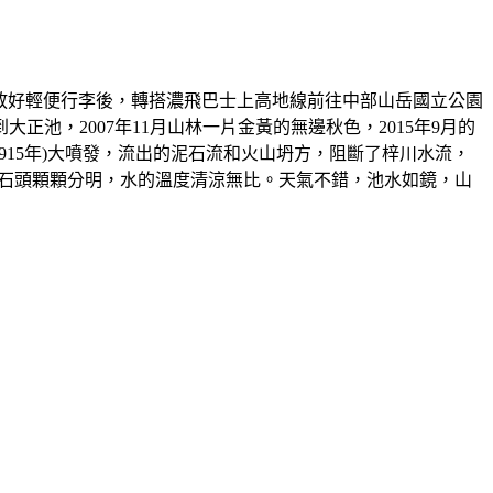
寄放好輕便行李後，轉搭濃飛巴士上高地線前往中部山岳國立公園
，2007年11月山林一片金黃的無邊秋色，2015年9月的
915年)大噴發，流出的泥石流和火山坍方，阻斷了梓川水流，
處石頭顆顆分明，水的溫度清涼無比。天氣不錯，池水如鏡，山