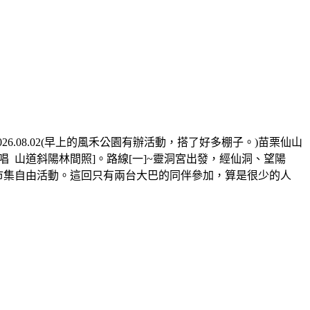
.08.02(早上的風禾公園有辦活動，搭了好多棚子。)苗栗仙山
 山道斜陽林間照]。路線[一]~靈洞宮出發，經仙洞、望陽
~市集自由活動。這回只有兩台大巴的同伴參加，算是很少的人