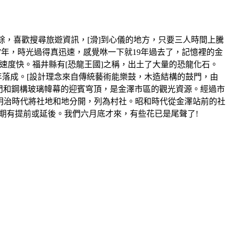
，喜歡搜尋旅遊資訊，[滑]到心儀的地方，只要三人時間上騰
07年，時光過得真迅速，感覺咻一下就19年過去了，記憶裡的金
速度快。福井縣有[恐龍王國]之稱，出土了大量的恐龍化石。
落成。[設計理念來自傳統藝術能樂鼓，木造結構的鼓門，由
門和鋼構玻璃幃幕的迎賓穹頂，是金澤市區的觀光資源。經過市
。明治時代將社地和地分開，列為村社。昭和時代從金澤站前的社
期有提前或延後。我們六月底才來，有些花已是尾聲了!