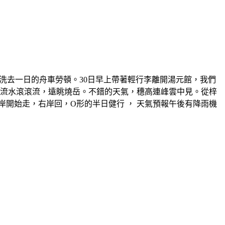
泉，洗去一日的舟車勞頓。30日早上帶著輕行李離開湯元館，我們
川流水滾滾流，遠眺燒岳。不錯的天氣，穗高連峰雲中見。從梓
始走，右岸回，O形的半日健行 ， 天氣預報午後有降雨機