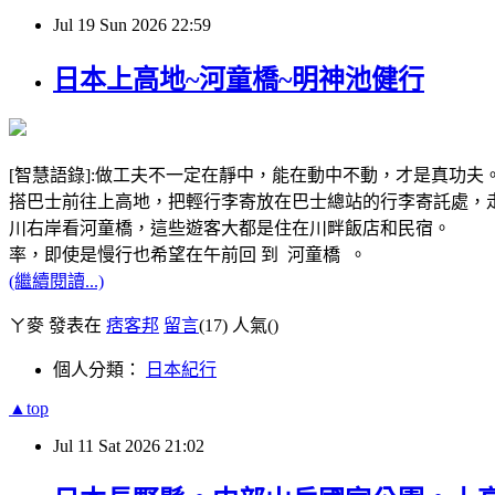
Jul
19
Sun
2026
22:59
日本上高地~河童橋~明神池健行
[智慧語錄]:做工夫不一定在靜中，能在動中不動，才是真功夫。
搭巴士前往上高地，把輕行李寄放在巴士總站的行李寄託處，走
川右岸看河童橋，這些遊客大都是住在川畔飯店和民宿。 從
率，即使是慢行也希望在午前回 到 河童橋 。
(繼續閱讀...)
ㄚ麥 發表在
痞客邦
留言
(17)
人氣(
)
個人分類：
日本紀行
▲top
Jul
11
Sat
2026
21:02