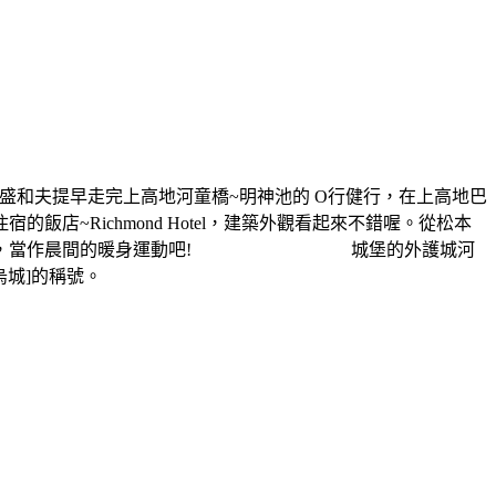
盛和夫提早走完上高地河童橋~明神池的 O行健行，在上高地巴
chmond Hotel，建築外觀看起來不錯喔。從松本
步行九分鐘，當作晨間的暖身運動吧! 城堡的外護城河
烏城]的稱號。