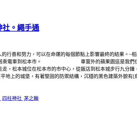
神社。繩手通
個人的行善和努力，可以在命運的每個節點上影響最終的結果。~稻
搭乘電車到松本市。 車窗外的蘋果園這是我們住宿的飯店~Ri
本城走走，松本城位在松本市的市中心，從飯店到松本城
在平地上的城堡，有著堅固的防禦結構，沉穩的黑色建築外貌有[
桲
四柱神社
茅之輪