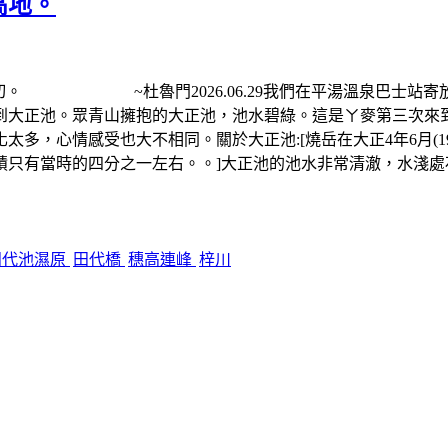
高地。
一切。 ~杜魯門2026.06.29我們在平湯溫泉巴士站
正池。眾青山擁抱的大正池，池水碧綠。這是ㄚ麥第三次來到大正池
多，心情感受也大不相同。關於大正池:[燒岳在大正4年6月(1
積只有當時的四分之一左右。。]大正池的池水非常清澈，水淺
田代池濕原
田代橋
穗高連峰
梓川