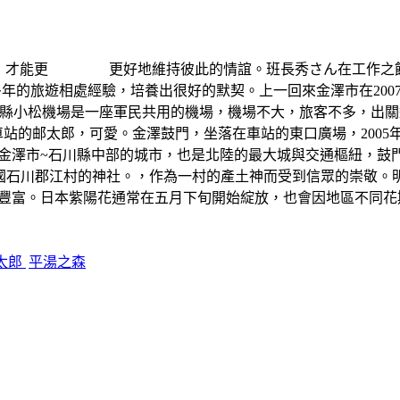
有度，才能更 更好地維持彼此的情誼。班長秀さん在工作之餘
十多年的旅遊相處經驗，培養出很好的默契。上一回來金澤市在20
縣小松機場是一座軍民共用的機場，機場不大，旅客不多，出關
太郎，可愛。金澤鼓門，坐落在車站的東口廣場，2005年
。金澤市~石川縣中部的城市，也是北陸的最大城與交通樞紐，鼓
的加賀國石川郡江村的神社。，作為一村的產土神而受到信眾的崇敬
色豐富。日本紫陽花通常在五月下旬開始綻放，也會因地區不同花
太郎
平湯之森