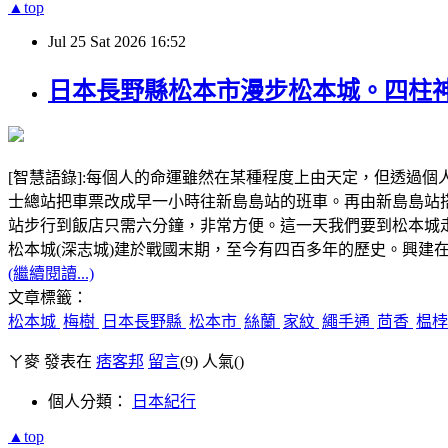
▲top
Jul
25
Sat
2026
16:52
日本長野縣松本市漫步松本城。四柱
[智慧語錄]:每個人的命運雖然在某種程度上由天定，但透過
士總站把車票改成早一小時往新島島站的班車。再由新島島站
站步行到飯店只需六分鐘，非常方便。這一天我們要到松
松本城(深志城)建於戰國末期，至今有四百多年的歷史。興建
(繼續閱讀...)
文章標籤：
松本城
梅樹
日本長野縣
松本市
絲蘭
家紋
繩手通
茴香
榅
ㄚ麥 發表在
痞客邦
留言
(9)
人氣(
)
個人分類：
日本紀行
▲top