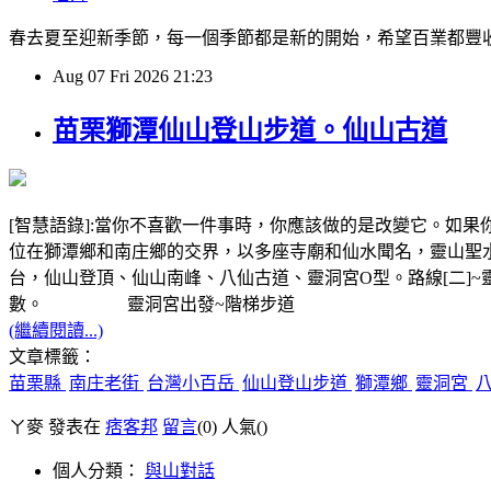
春去夏至迎新季節，每一個季節都是新的開始，希望百業都豐收
Aug
07
Fri
2026
21:23
苗栗獅潭仙山登山步道。仙山古道
[智慧語錄]:當你不喜歡一件事時，你應該做的是改變它。如果你
位在獅潭鄉和南庄鄉的交界，以多座寺廟和仙水聞名，靈山聖水寺
台，仙山登頂、仙山南峰、八仙古道、靈洞宮O型。路線[二]~
數。 靈洞宮出發~階梯步道
(繼續閱讀...)
文章標籤：
苗栗縣
南庄老街
台灣小百岳
仙山登山步道
獅潭鄉
靈洞宮
ㄚ麥 發表在
痞客邦
留言
(0)
人氣(
)
個人分類：
與山對話