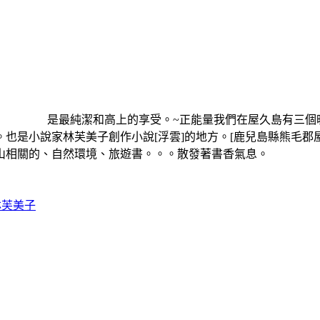
， 是最純潔和高上的享受。~正能量我們在屋久島有三個晚
莊。也是小說家林芙美子創作小說[浮雲]的地方。[鹿兒島
籍，登山相關的、自然環境、旅遊書。。。散發著書香氣
林芙美子