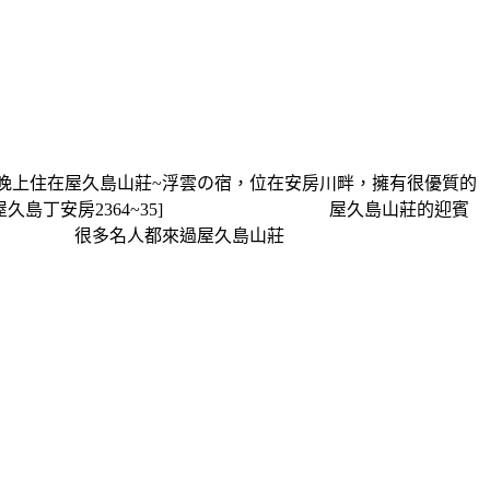
上住在屋久島山莊~浮雲の宿，位在安房川畔，擁有很優質的
縣熊毛郡屋久島丁安房2364~35] 屋久島山莊的迎賓
息。 很多名人都來過屋久島山莊