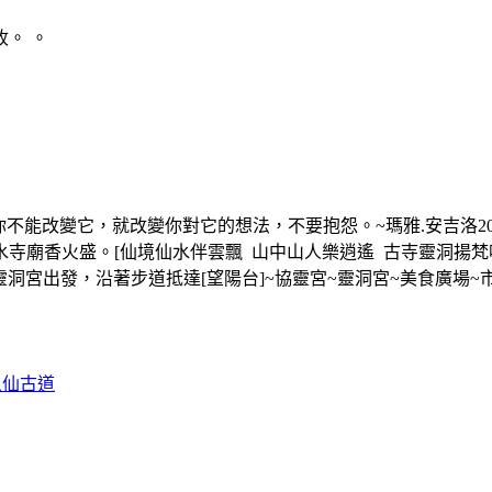
。 。
不能改變它，就改變你對它的想法，不要抱怨。~瑪雅.安吉洛2026
廟香火盛。[仙境仙水伴雲飄 山中山人樂逍遙 古寺靈洞揚梵唱
靈洞宮出發，沿著步道抵達[望陽台]~協靈宮~靈洞宮~美食廣場
八仙古道