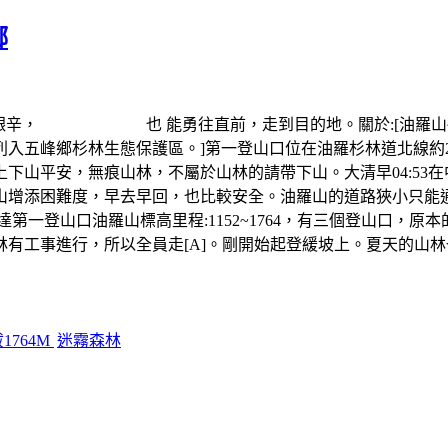
鄉
長，艱辛， 也 能勇往直前，走到目的地。關於:[油羅山
入五峰鄉杉林生態保護區。]第一登山口位在油羅杉林道北線約2
下山平安，無痕山林，不屬於山林的請帶下山。大清早04:53
山增添困難度，早去早回，也比較安全。油羅山的道路狹小只能通
口油羅山標高里程:1152~1764，有三個登山口，原本的計畫
有工事進行，所以全員走[A]。剛開始起登緩坡上。夏天的山
1764M
迷霧森林