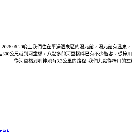
2026.06.29晚上我們住在平湯溫泉區的湯元館，湯元館有溫
300公尺就到河童橋，八點多的河童橋畔已有不少遊客。從梓
河童橋到明神池有3.3公里的路程 我們九點從梓川的左岸開