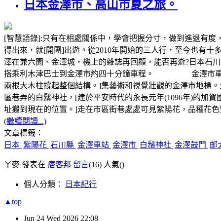
日本金澤市、高山市夏之旅。
[智慧語錄]:只有在相處關係中，學會把握分寸，做到進退
得出來，就[開團]出遊。從2010年開始的三人行，至今也有
澤在兼六園、金澤城，機上的雜誌再回顧，能否再遊?日本石川
搭乘利木津巴士到金澤市約四十分鐘車程。 金澤市車站的邮
兩根大木柱撐起整個結構。]集藝術和視覺壯觀的金澤市地標
區巷弄的白鬚神社，[建於平安時代的永長元年(1096年)
址搬到現在的位置。]走在市區街巷處處可見紫陽花，品種花
(繼續閱讀...)
文章標籤：
日本
紫陽花
石川縣
金澤車站
金澤市
白鬚神社
金澤鼓門
邮
ㄚ麥 發表在
痞客邦
留言
(16)
人氣(
)
個人分類：
日本紀行
▲top
Jun
24
Wed
2026
22:08