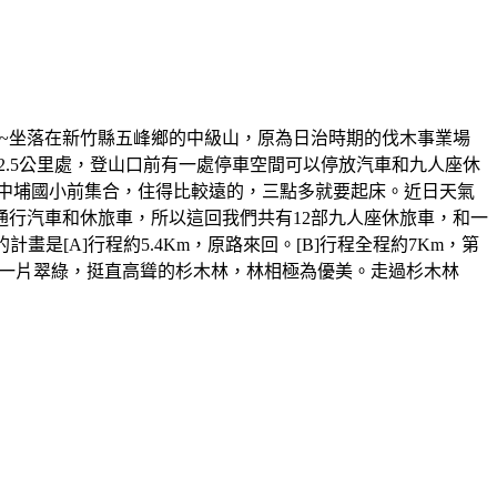
~坐落在新竹縣五峰鄉的中級山，原為日治時期的伐木事業場
.5公里處，登山口前有一處停車空間可以停放汽車和九人座休
在中埔國小前集合，住得比較遠的，三點多就要起床。近日天氣
行汽車和休旅車，所以這回我們共有12部九人座休旅車，和一
是[A]行程約5.4Km，原路來回。[B]行程全程約7Km，第
林一片翠綠，挺直高聳的杉木林，林相極為優美。走過杉木林