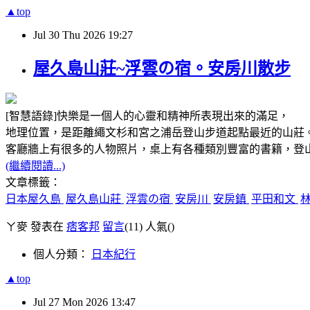
▲top
Jul
30
Thu
2026
19:27
屋久島山莊~浮雲の宿。安房川散步
[智慧語錄]快樂是一個人的心靈和精神所表現出來的滿足
地理位置，是距離繩文杉和宮之浦岳登山步道起點最近的山
客廳牆上有很多的人物照片，桌上有各種類別豐富的書
(繼續閱讀...)
文章標籤：
日本屋久島
屋久島山莊
浮雲の宿
安房川
安房鎮
平田和文
ㄚ麥 發表在
痞客邦
留言
(11)
人氣(
)
個人分類：
日本紀行
▲top
Jul
27
Mon
2026
13:47