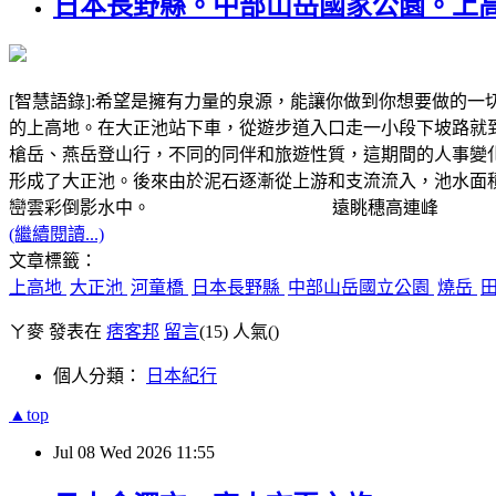
日本長野縣。中部山岳國家公園。上
[智慧語錄]:希望是擁有力量的泉源，能讓你做到你想要做的
的上高地。在大正池站下車，從遊步道入口走一小段下坡路就到大
槍岳、燕岳登山行，不同的同伴和旅遊性質，這期間的人事變化太
形成了大正池。後來由於泥石逐漸從上游和支流流入，池水面
巒雲彩倒影水中。 遠眺穗高連峰
(繼續閱讀...)
文章標籤：
上高地
大正池
河童橋
日本長野縣
中部山岳國立公園
燒岳
ㄚ麥 發表在
痞客邦
留言
(15)
人氣(
)
個人分類：
日本紀行
▲top
Jul
08
Wed
2026
11:55