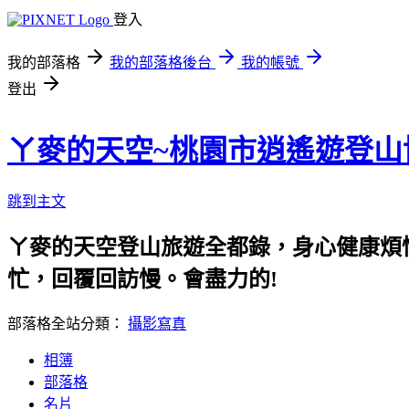
登入
我的部落格
我的部落格後台
我的帳號
登出
ㄚ麥的天空~桃園市逍遙遊登山
跳到主文
ㄚ麥的天空登山旅遊全都錄，身心健康煩惱
忙，回覆回訪慢。會盡力的!
部落格全站分類：
攝影寫真
相簿
部落格
名片