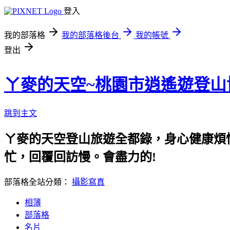
登入
我的部落格
我的部落格後台
我的帳號
登出
ㄚ麥的天空~桃園市逍遙遊登山
跳到主文
ㄚ麥的天空登山旅遊全都錄，身心健康煩惱
忙，回覆回訪慢。會盡力的!
部落格全站分類：
攝影寫真
相簿
部落格
名片