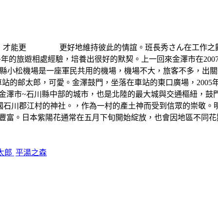
有度，才能更 更好地維持彼此的情誼。班長秀さん在工作之餘
十多年的旅遊相處經驗，培養出很好的默契。上一回來金澤市在20
縣小松機場是一座軍民共用的機場，機場不大，旅客不多，出關
太郎，可愛。金澤鼓門，坐落在車站的東口廣場，2005年
。金澤市~石川縣中部的城市，也是北陸的最大城與交通樞紐，鼓
的加賀國石川郡江村的神社。，作為一村的產土神而受到信眾的崇敬
色豐富。日本紫陽花通常在五月下旬開始綻放，也會因地區不同花
太郎
平湯之森