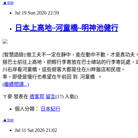
▲top
Jul
19
Sun
2026
22:59
日本上高地~河童橋~明神池健行
[智慧語錄]:做工夫不一定在靜中，能在動中不動，才是真功夫。
搭巴士前往上高地，把輕行李寄放在巴士總站的行李寄託處，走
川右岸看河童橋，這些遊客大都是住在川畔飯店和民宿。 從
率，即使是慢行也希望在午前回 到 河童橋 。
(繼續閱讀...)
ㄚ麥 發表在
痞客邦
留言
(17)
人氣(
)
個人分類：
日本紀行
▲top
Jul
11
Sat
2026
21:02