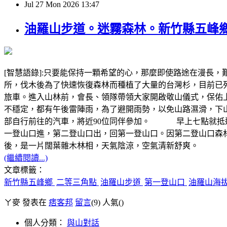
Jul
27
Mon
2026
13:47
油羅山步道。迷霧森林。新竹縣五峰
[智慧語錄]:只要能保持一顆希望的心，那麼即使路途在漫
所，伐木後為了快速恢復森林而種植了大量的台灣杉，目前已列
旅車。進入山林前，會長、領隊帶領大家開啟敬山儀式，保佑上
不穩定，都有午後雷陣雨，為了避開雨勢，以免山路濕滑，下
部自行前往的汽車，將近90位同伴參加。 早上七點就抵達第一登山
一登山口進，第二登山口出，回第一登山口。因第二登山口森林
後，是一片闊葉雜木林相，天氣陰涼，空氣清新舒爽。
(繼續閱讀...)
文章標籤：
新竹縣五峰鄉
二等三角點
油羅山步道
第一登山口
油羅山海拔
ㄚ麥 發表在
痞客邦
留言
(9)
人氣(
)
個人分類：
與山對話