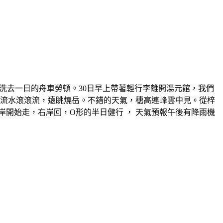
泉，洗去一日的舟車勞頓。30日早上帶著輕行李離開湯元館，我們
川流水滾滾流，遠眺燒岳。不錯的天氣，穗高連峰雲中見。從梓
始走，右岸回，O形的半日健行 ， 天氣預報午後有降雨機