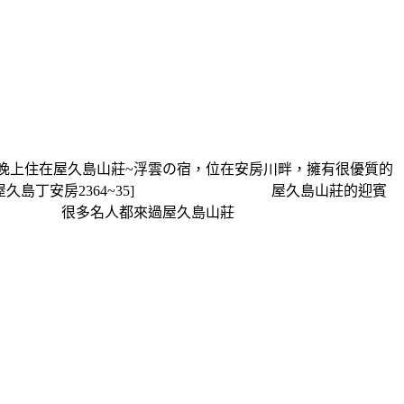
上住在屋久島山莊~浮雲の宿，位在安房川畔，擁有很優質的
縣熊毛郡屋久島丁安房2364~35] 屋久島山莊的迎賓
息。 很多名人都來過屋久島山莊