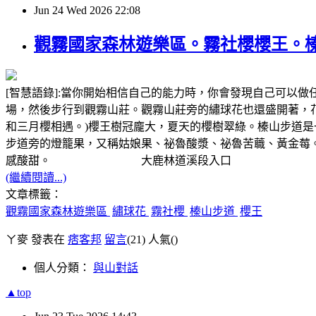
Jun
24
Wed
2026
22:08
觀霧國家森林遊樂區。霧社櫻櫻王。
[智慧語錄]:當你開始相信自己的能力時，你會發現自己可以
場，然後步行到觀霧山莊。觀霧山莊旁的繡球花也還盛開著，
和三月櫻相遇。)櫻王樹冠龐大，夏天的櫻樹翠綠。榛山步道是
步道旁的燈籠果，又稱姑娘果、祕魯酸漿、祕魯苦蘵、黃金莓
感酸甜。 大鹿林道溪段入口
(繼續閱讀...)
文章標籤：
觀霧國家森林遊樂區
繡球花
霧社櫻
榛山步道
櫻王
ㄚ麥 發表在
痞客邦
留言
(21)
人氣(
)
個人分類：
與山對話
▲top