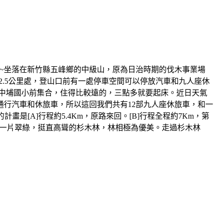
~坐落在新竹縣五峰鄉的中級山，原為日治時期的伐木事業場
.5公里處，登山口前有一處停車空間可以停放汽車和九人座休
在中埔國小前集合，住得比較遠的，三點多就要起床。近日天氣
行汽車和休旅車，所以這回我們共有12部九人座休旅車，和一
是[A]行程約5.4Km，原路來回。[B]行程全程約7Km，第
林一片翠綠，挺直高聳的杉木林，林相極為優美。走過杉木林