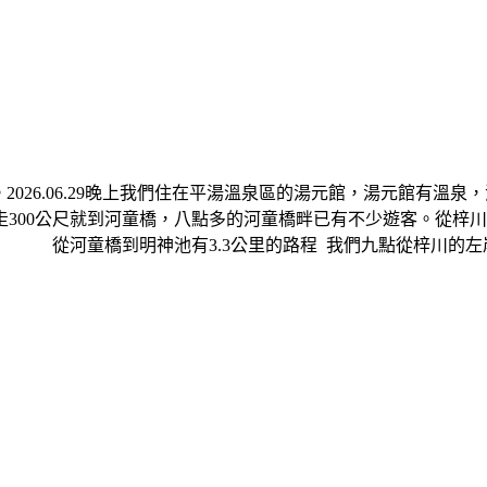
2026.06.29晚上我們住在平湯溫泉區的湯元館，湯元館有溫
300公尺就到河童橋，八點多的河童橋畔已有不少遊客。從梓
河童橋到明神池有3.3公里的路程 我們九點從梓川的左岸開