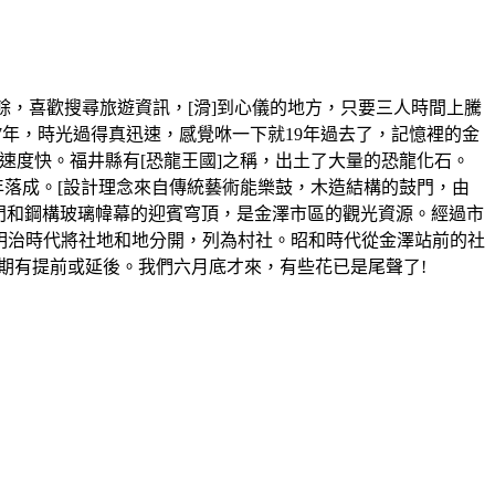
，喜歡搜尋旅遊資訊，[滑]到心儀的地方，只要三人時間上騰
07年，時光過得真迅速，感覺咻一下就19年過去了，記憶裡的金
速度快。福井縣有[恐龍王國]之稱，出土了大量的恐龍化石。
落成。[設計理念來自傳統藝術能樂鼓，木造結構的鼓門，由
門和鋼構玻璃幃幕的迎賓穹頂，是金澤市區的觀光資源。經過市
。明治時代將社地和地分開，列為村社。昭和時代從金澤站前的社
期有提前或延後。我們六月底才來，有些花已是尾聲了!