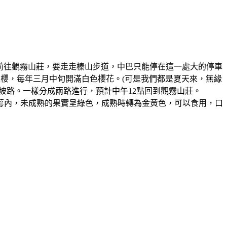
車前往觀霧山莊，要走走榛山步道，中巴只能停在這一處大的停車
櫻，每年三月中旬開滿白色櫻花。(可是我們都是夏天來，無緣
坡路。一樣分成兩路進行，預計中午12點回到觀霧山莊。
萼內，未成熟的果實呈綠色，成熟時轉為金黃色，可以食用，口