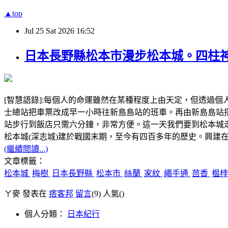
▲top
Jul
25
Sat
2026
16:52
日本長野縣松本市漫步松本城。四柱
[智慧語錄]:每個人的命運雖然在某種程度上由天定，但透過
士總站把車票改成早一小時往新島島站的班車。再由新島島站
站步行到飯店只需六分鐘，非常方便。這一天我們要到松
松本城(深志城)建於戰國末期，至今有四百多年的歷史。興建
(繼續閱讀...)
文章標籤：
松本城
梅樹
日本長野縣
松本市
絲蘭
家紋
繩手通
茴香
榅
ㄚ麥 發表在
痞客邦
留言
(9)
人氣(
)
個人分類：
日本紀行