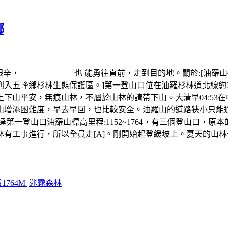
鄉
長，艱辛， 也 能勇往直前，走到目的地。關於:[油羅山
入五峰鄉杉林生態保護區。]第一登山口位在油羅杉林道北線約2
下山平安，無痕山林，不屬於山林的請帶下山。大清早04:53
山增添困難度，早去早回，也比較安全。油羅山的道路狹小只能通
口油羅山標高里程:1152~1764，有三個登山口，原本的計畫
有工事進行，所以全員走[A]。剛開始起登緩坡上。夏天的山
1764M
迷霧森林