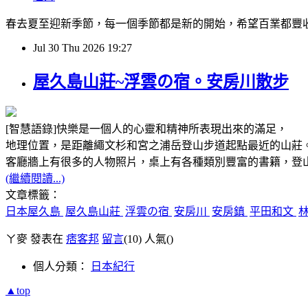
春去夏至迎新季節，每一個季節都是新的開始，希望百業都豐收
Jul
30
Thu
2026
19:27
屋久島山莊~浮雲の宿。安房川散步
[智慧語錄]快樂是一個人的心靈和精神所表現出來的滿足
地理位置，是距離繩文杉和宮之浦岳登山步道起點最近的山
客廳牆上有很多的人物照片，桌上有各種類別豐富的書
(繼續閱讀...)
文章標籤：
日本屋久島
屋久島山莊
浮雲の宿
安房川
安房鎮
平田和文
ㄚ麥 發表在
痞客邦
留言
(10)
人氣(
)
個人分類：
日本紀行
▲top