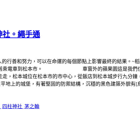
神社。繩手通
個人的行善和努力，可以在命運的每個節點上影響最終的結果。~稻
搭乘電車到松本市。 車窗外的蘋果園這是我們住宿的飯店~Ri
本城走走，松本城位在松本市的市中心，從飯店到松本城
在平地上的城堡，有著堅固的防禦結構，沉穩的黑色建築外貌有[
桲
四柱神社
茅之輪