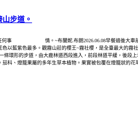
榛山步道。
做任何事 情。~布蘭妮.布朗2026.06.08早餐過後大
花色以藍紫色最多。觀霧山莊的櫻王~霧社櫻，是全臺最大的霧社
一條環形的步道，由大鹿林道西段進入，前段林道平緩，後段上
。茄科、燈籠果屬的多年生草本植物。果實被包覆在燈籠狀的花