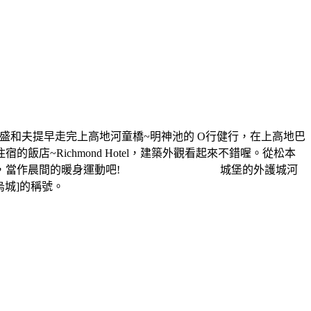
盛和夫提早走完上高地河童橋~明神池的 O行健行，在上高地巴
chmond Hotel，建築外觀看起來不錯喔。從松本
步行九分鐘，當作晨間的暖身運動吧! 城堡的外護城河
烏城]的稱號。