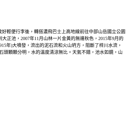
寄放好輕便行李後，轉搭濃飛巴士上高地線前往中部山岳國立公園
，2007年11月山林一片金黃的無邊秋色，2015年9月的
915年)大噴發，流出的泥石流和火山坍方，阻斷了梓川水流，
處石頭顆顆分明，水的溫度清涼無比。天氣不錯，池水如鏡，山