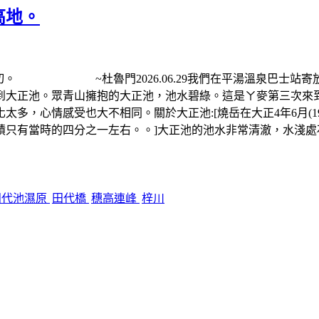
高地。
一切。 ~杜魯門2026.06.29我們在平湯溫泉巴士站
正池。眾青山擁抱的大正池，池水碧綠。這是ㄚ麥第三次來到大正池
多，心情感受也大不相同。關於大正池:[燒岳在大正4年6月(1
積只有當時的四分之一左右。。]大正池的池水非常清澈，水淺
田代池濕原
田代橋
穗高連峰
梓川