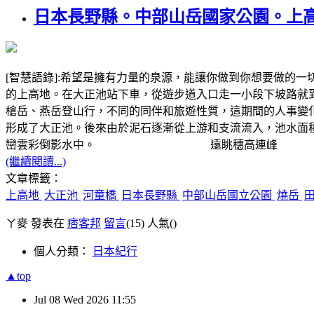
日本長野縣。中部山岳國家公園。上
[智慧語錄]:希望是擁有力量的泉源，能讓你做到你想要做的
的上高地。在大正池站下車，從遊步道入口走一小段下坡路就到大
槍岳、燕岳登山行，不同的同伴和旅遊性質，這期間的人事變化太
形成了大正池。後來由於泥石逐漸從上游和支流流入，池水面
巒雲彩倒影水中。 遠眺穗高連峰
(繼續閱讀...)
文章標籤：
上高地
大正池
河童橋
日本長野縣
中部山岳國立公園
燒岳
ㄚ麥 發表在
痞客邦
留言
(15)
人氣(
)
個人分類：
日本紀行
▲top
Jul
08
Wed
2026
11:55