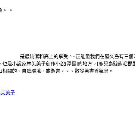
。 。
， 是最純潔和高上的享受。~正能量我們在屋久島有三個晚
莊。也是小說家林芙美子創作小說[浮雲]的地方。[鹿兒島
籍，登山相關的、自然環境、旅遊書。。。散發著書香氣
林芙美子