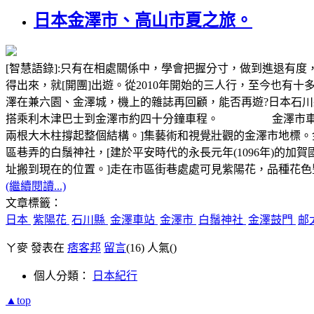
日本金澤市、高山市夏之旅。
[智慧語錄]:只有在相處關係中，學會把握分寸，做到進退
得出來，就[開團]出遊。從2010年開始的三人行，至今也有
澤在兼六園、金澤城，機上的雜誌再回顧，能否再遊?日本石川
搭乘利木津巴士到金澤市約四十分鐘車程。 金澤市車站的邮
兩根大木柱撐起整個結構。]集藝術和視覺壯觀的金澤市地標
區巷弄的白鬚神社，[建於平安時代的永長元年(1096年)
址搬到現在的位置。]走在市區街巷處處可見紫陽花，品種花
(繼續閱讀...)
文章標籤：
日本
紫陽花
石川縣
金澤車站
金澤市
白鬚神社
金澤鼓門
邮
ㄚ麥 發表在
痞客邦
留言
(16)
人氣(
)
個人分類：
日本紀行
▲top