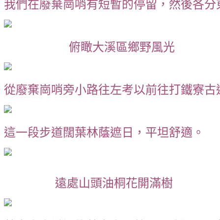
我們在廢棄崗哨有短暫的停留，然後各分
俯瞰大溪區鄉野風光
從廢棄崗哨旁小路往左考以前往打鐵寮古
這一段步道闊葉林蔭遮日，平坦舒適。
遠處山頭油桐花開滿樹