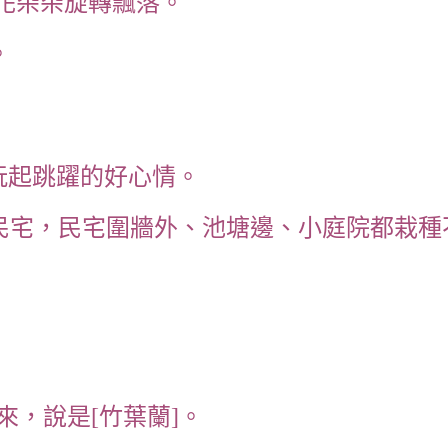
花朵朵旋轉飄落。
。
玩起跳躍的好心情。
民宅，民宅圍牆外、池塘邊、小庭院都栽種
來，說是[竹葉蘭]。