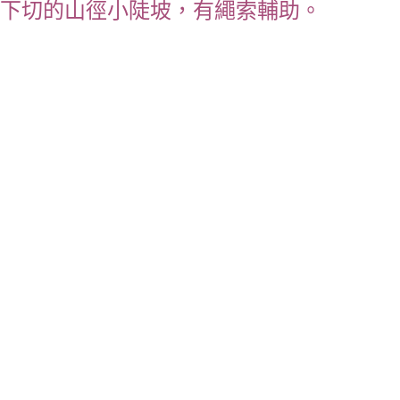
下切的山徑小陡坡，有繩索輔助。