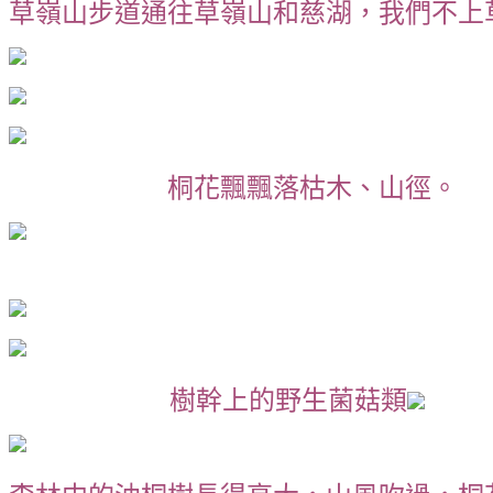
草嶺山步道通往草嶺山和慈湖，我們不上
桐花飄飄落枯木、山徑。
樹幹上的野生菌菇類