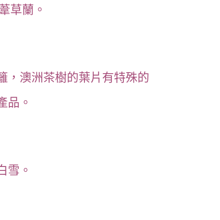
葦草蘭。
籬，澳洲茶樹的葉片有特殊的
產品。
白雪。