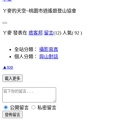
ㄚ麥的天空~桃園市逍遙遊登山協會
ㄚ麥 發表在
痞客邦
留言
(12)
人氣(
92
)
全站分類：
攝影寫真
個人分類：
與山對話
▲top
載入更多
公開留言
私密留言
發佈留言