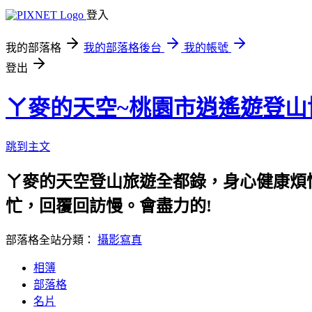
登入
我的部落格
我的部落格後台
我的帳號
登出
ㄚ麥的天空~桃園市逍遙遊登山
跳到主文
ㄚ麥的天空登山旅遊全都錄，身心健康煩惱
忙，回覆回訪慢。會盡力的!
部落格全站分類：
攝影寫真
相簿
部落格
名片