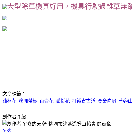
大型除草機真好用，機具行駛過雜草無
文章標籤：
油桐花
澳洲茶樹
百合花
孤挺花
打鐵寮古道
廢棄崗哨
草嶺
創作者介紹
ㄚ麥